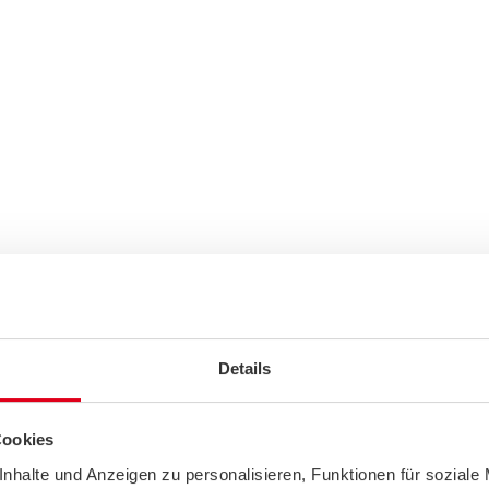
n
mengefasst, worauf Sie beim Kauf besonders achten sollten. W
Details
ken Sie auf:
Cookies
nhalte und Anzeigen zu personalisieren, Funktionen für soziale