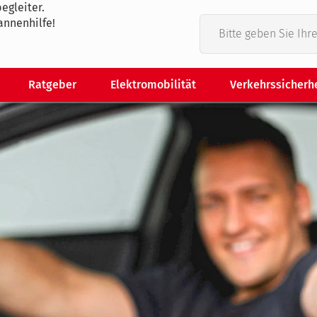
egleiter.
annenhilfe!
Ratgeber
Elektromobilität
Verkehrssicherh