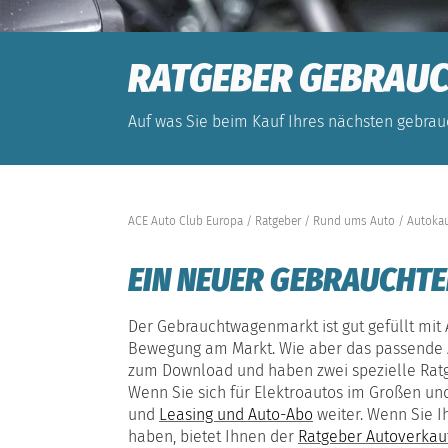
RATGEBER GEBRAU
Auf was Sie beim Kauf Ihres nächsten gebra
ACE Auto Club Europa
Ratgeber
Rund ums Auto
Autoka
EIN NEUER GEBRAUCHTE
Der Gebrauchtwagenmarkt ist gut gefüllt mit A
Bewegung am Markt. Wie aber das passende A
zum Download und haben zwei spezielle Ratge
Wenn Sie sich für Elektroautos im Großen un
und
Leasing und Auto-Abo
weiter. Wenn Sie I
haben, bietet Ihnen der
Ratgeber Autoverkau