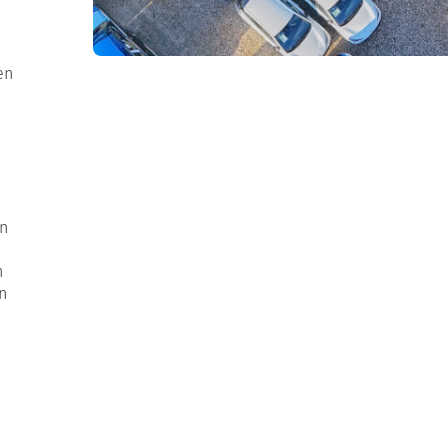
en
en
i
n
n