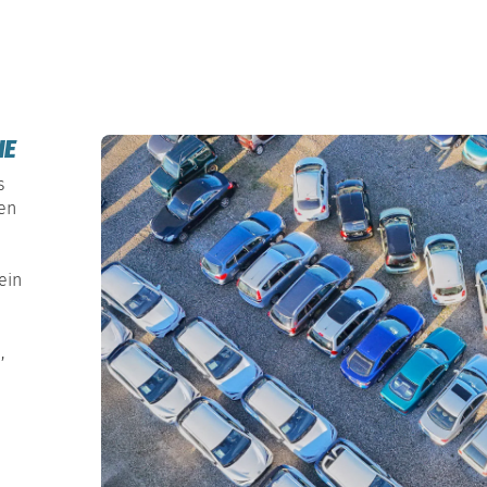
HE
s
gen
ein
,