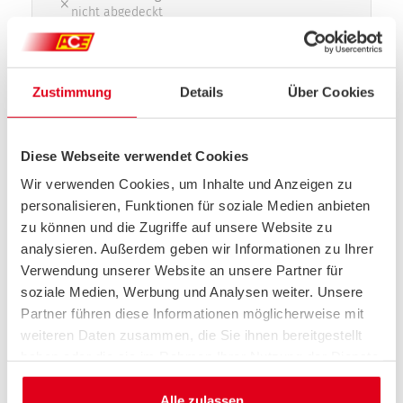
nicht abgedeckt
VERTRAGSBEGINN*
Zustimmung
Details
Über Cookies
Ab morgen (09.08.2026)
Ab dem kommenden Monat (01.09.2026)
Ab dem
Diese Webseite verwendet Cookies
.
.
Wir verwenden Cookies, um Inhalte und Anzeigen zu
personalisieren, Funktionen für soziale Medien anbieten
*
Pflichtfeld
zu können und die Zugriffe auf unsere Website zu
analysieren. Außerdem geben wir Informationen zu Ihrer
ZUSATZLEISTUNG WÄHLEN (OPTIONAL)
Verwendung unserer Website an unsere Partner für
soziale Medien, Werbung und Analysen weiter. Unsere
ACE CAMPER
Partner führen diese Informationen möglicherweise mit
weiteren Daten zusammen, die Sie ihnen bereitgestellt
F
haben oder die sie im Rahmen Ihrer Nutzung der Dienste
gesammelt haben.
Weiter
Alle zulassen