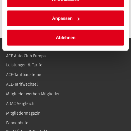
Anpassen
IHR MITGLIEDSBEITRAG
:
im ersten
Jahr
52,00
€
Ablehnen
ACE Auto Club Europa
Leistungen & Tarife
ACE-Tarifbausteine
ACE-Tarifwechsel
Mitglieder werben Mitglieder
ADAC Vergleich
Mitgliedermagazin
Pannenhilfe