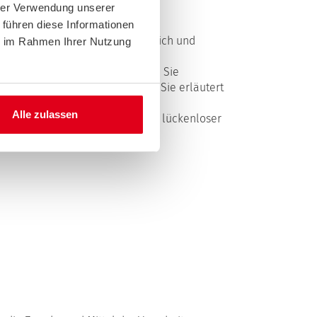
hrer Verwendung unserer
 führen diese Informationen
ersonenbezogenen Daten vertraulich und
ie im Rahmen Ihrer Nutzung
e Daten sind Daten, mit denen Sie
heben und wofür wir sie nutzen. Sie erläutert
Alle zulassen
rheitslücken aufweisen kann. Ein lückenloser