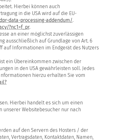
eitet. Hierbei können auch
agung in die USA wird auf die EU-
gdpr-data-processing-addendum/
.
acy/?nc1=f_pr
.
resse an einer möglichst zuverlässigen
ng ausschließlich auf Grundlage von Art. 6
iff auf Informationen im Endgerät des Nutzers
 ist ein Übereinkommen zwischen der
ngen in den USA gewährleisten soll. Jedes
 Informationen hierzu erhalten Sie vom
il?
sen. Hierbei handelt es sich um einen
en unserer Websitebesucher nur nach
erden auf den Servern des Hosters / der
aten, Vertragsdaten, Kontaktdaten, Namen,