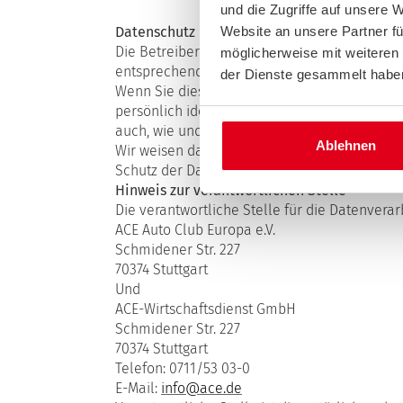
und die Zugriffe auf unsere 
Website an unsere Partner fü
Datenschutz
Die Betreiber dieser Seiten nehmen den Schu
möglicherweise mit weiteren
entsprechend den gesetzlichen Datenschutzvo
der Dienste gesammelt habe
Wenn Sie diese Website benutzen, werden v
persönlich identifiziert werden können. Die 
auch, wie und zu welchem Zweck das geschie
Ablehnen
Wir weisen darauf hin, dass die Datenübertra
Schutz der Daten vor dem Zugriff durch Dritte 
Hinweis zur verantwortlichen Stelle
Die verantwortliche Stelle für die Datenverarb
ACE Auto Club Europa e.V.
Schmidener Str. 227
70374 Stuttgart
Und
ACE-Wirtschaftsdienst GmbH
Schmidener Str. 227
70374 Stuttgart
Telefon: 0711/53 03-0
E-Mail:
info@ace.de