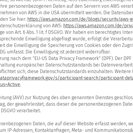
hre personenbezogenen Daten auf den Servern von AWS verarb
ehmen von AWS in die USA übermittelt werden. Die Datenübertr
nden Sie hier:
https://aws.amazon.com/de/blogs/security/aws-
atenschutzerklärung von AWS:
https://aws.amazon.com/de/priv
von Art. 6 Abs. 1 lit. f DSGVO. Wir haben ein berechtigtes Inte
sprechende Einwilligung abgefragt wurde, erfolgt die Verarbeitu
weit die Einwilligung die Speicherung von Cookies oder den Zugr
DG umfasst. Die Einwilligung ist jederzeit widerrufbar.
ierung nach dem "EU-US Data Privacy Framework" (DPF). Der DPF
haltung europäischer Datenschutzstandards bei Datenverarbeitu
flichtet sich, diese Datenschutzstandards einzuhalten. Weitere
ataprivacyframework.gov/s/participant-search/participant-deta
us=Active
.
eitung (AVV) zur Nutzung des oben genannten Dienstes geschlos
rag, der gewährleistet, dass dieser die personenbezogenen Dat
 DSGVO verarbeitet.
sonenbezogenen Daten, die auf dieser Website erfasst werden, w
 a. um IP-Adressen, Kontaktanfragen, Meta- und Kommunikationsd