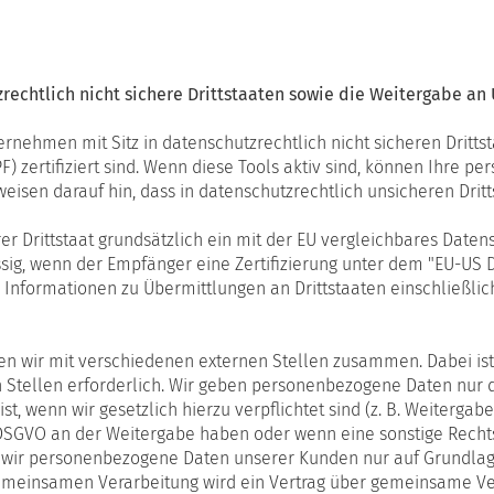
echtlich nicht sichere Drittstaaten sowie die Weitergabe an 
ehmen mit Sitz in datenschutzrechtlich nicht sicheren Drittst
 zertifiziert sind. Wenn diese Tools aktiv sind, können Ihre p
weisen darauf hin, dass in datenschutzrechtlich unsicheren Drit
rer Drittstaat grundsätzlich ein mit der EU vergleichbares Date
sig, wenn der Empfänger eine Zertifizierung unter dem "EU-US D
. Informationen zu Übermittlungen an Drittstaaten einschließli
en wir mit verschiedenen externen Stellen zusammen. Dabei ist
Stellen erforderlich. Wir geben personenbezogene Daten nur da
st, wenn wir gesetzlich hierzu verpflichtet sind (z. B. Weiterg
t. f DSGVO an der Weitergabe haben oder wenn eine sonstige Rech
 wir personenbezogene Daten unserer Kunden nur auf Grundlage
 gemeinsamen Verarbeitung wird ein Vertrag über gemeinsame Ve