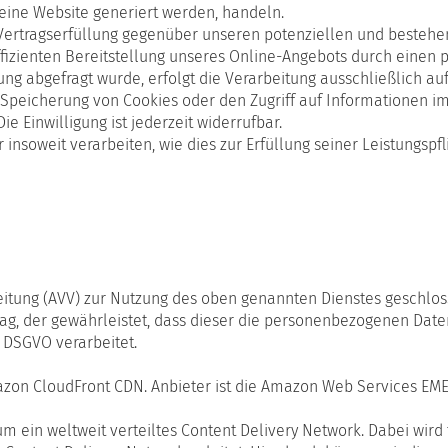
 eine Website generiert werden, handeln.
ertragserfüllung gegenüber unseren potenziellen und bestehend
izienten Bereitstellung unseres Online-Angebots durch einen prof
g abgefragt wurde, erfolgt die Verarbeitung ausschließlich auf 
e Speicherung von Cookies oder den Zugriff auf Informationen im
e Einwilligung ist jederzeit widerrufbar.
insoweit verarbeiten, wie dies zur Erfüllung seiner Leistungspf
eitung (AVV) zur Nutzung des oben genannten Dienstes geschlos
rag, der gewährleistet, dass dieser die personenbezogenen Dat
 DSGVO verarbeitet.
zon CloudFront CDN. Anbieter ist die Amazon Web Services EMEA
 ein weltweit verteiltes Content Delivery Network. Dabei wird