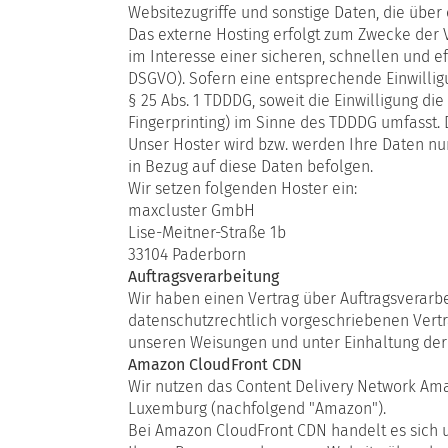
Websitezugriffe und sonstige Daten, die über
Das externe Hosting erfolgt zum Zwecke der V
im Interesse einer sicheren, schnellen und eff
DSGVO). Sofern eine entsprechende Einwilligun
§ 25 Abs. 1 TDDDG, soweit die Einwilligung di
Fingerprinting) im Sinne des TDDDG umfasst. Di
Unser Hoster wird bzw. werden Ihre Daten nur 
in Bezug auf diese Daten befolgen.
Wir setzen folgenden Hoster ein:
maxcluster GmbH
Lise-Meitner-Straße 1b
33104 Paderborn
Auftragsverarbeitung
Wir haben einen Vertrag über Auftragsverarb
datenschutzrechtlich vorgeschriebenen Vert
unseren Weisungen und unter Einhaltung der
Amazon CloudFront CDN
Wir nutzen das Content Delivery Network Ama
Luxemburg (nachfolgend "Amazon").
Bei Amazon CloudFront CDN handelt es sich um