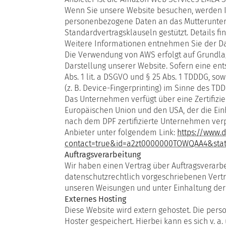
Wenn Sie unsere Website besuchen, werden I
personenbezogene Daten an das Mutteruntern
Standardvertragsklauseln gestützt. Details fi
Weitere Informationen entnehmen Sie der D
Die Verwendung von AWS erfolgt auf Grundlage 
Darstellung unserer Website. Sofern eine ent
Abs. 1 lit. a DSGVO und § 25 Abs. 1 TDDDG, so
(z. B. Device-Fingerprinting) im Sinne des TDD
Das Unternehmen verfügt über eine Zertifiz
Europäischen Union und den USA, der die Ein
nach dem DPF zertifizierte Unternehmen verp
Anbieter unter folgendem Link:
https://www.d
contact=true&id=a2zt0000000TOWQAA4&stat
Auftragsverarbeitung
Wir haben einen Vertrag über Auftragsverarb
datenschutzrechtlich vorgeschriebenen Vert
unseren Weisungen und unter Einhaltung der
Externes Hosting
Diese Website wird extern gehostet. Die per
Hoster gespeichert. Hierbei kann es sich v.