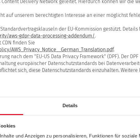
Content Delivery Network geleitet. Hierdurch können wir die we
t auf unserem berechtigten Interesse an einer möglichst fehle
 Standardvertragsklauseln der EU-Kommission gestützt. Details 
rity/aws-gdpr-data-processing-addendum/
.
 CDN finden Sie
policy/AWS_Privacy_Notice__German_Translation.pdf
.
ierung nach dem "EU-US Data Privacy Framework" (DPF). Der DPF
haltung europäischer Datenschutzstandards bei Datenverarbeitu
flichtet sich, diese Datenschutzstandards einzuhalten. Weitere
ataprivacyframework.gov/s/participant-search/participant-deta
us=Active
.
eitung (AVV) zur Nutzung des oben genannten Dienstes geschlos
rag, der gewährleistet, dass dieser die personenbezogenen Dat
Details
 DSGVO verarbeitet.
Cookies
SE UND PFLICHTINFORMATIONEN
nhalte und Anzeigen zu personalisieren, Funktionen für soziale