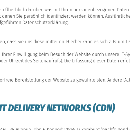
en Überblick darüber, was mit Ihren personenbezogenen Daten p
 denen Sie persönlich identifiziert werden können. Ausführli
fgeführten Datenschutzerklärung.
 dass Sie uns diese mitteilen. Hierbei kann es sich z. B. um D
hrer Einwilligung beim Besuch der Website durch unsere IT-Sys
oder Uhrzeit des Seitenaufrufs). Die Erfassung dieser Daten erfo
lerfreie Bereitstellung der Website zu gewährleisten. Andere D
NT DELIVERY NETWORKS (CDN)
SARL, 38 Avenue John F. Kennedy, 1855 Luxemburg (nachfolgend 