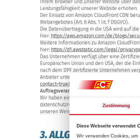
Ihrem Browser und unserer Website über das 
Leistungsfähigkeit unserer Website erhöhen.
Der Einsatz von Amazon CloudFront CDN beruh
Webangebotes (Art. 6 Abs. 1 lit. f DSGVO).
Die Datenübertragung in die USA wird auf die
hier:
https://aws.amazon.com/de/blogs/secu
Weitere Informationen zu Amazon CloudFront
hier:
https://d1.awsstatic.com/legal/privacy
Das Unternehmen verfügt über eine Zertifiz
Europäischen Union und den USA, der die Ein
nach dem DPF zertifizierte Unternehmen verp
Anbieter unter folgendem Link:
https://www.d
contact=true&id=a2zt0000000TOWQAA4&stat
Auftragsverarbeitung
Wir haben einen Vertrag über Auftragsverarb
datenschutzrechtlich vorgeschriebenen Vert
Zustimmung
unseren Weisungen und unter Einhaltung der
Diese Webseite verwendet 
3. ALLGEMEINE HINWEI
Wir verwenden Cookies, um I