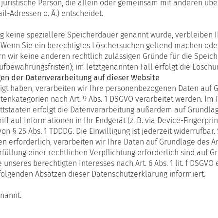
er juristische Person, die allein oder gemeinsam mit anderen üb
l-Adressen o. Ä.) entscheidet.
g keine speziellere Speicherdauer genannt wurde, verbleiben 
t. Wenn Sie ein berechtigtes Löschersuchen geltend machen oder
ern wir keine anderen rechtlich zulässigen Gründe für die Spe
ufbewahrungsfristen); im letztgenannten Fall erfolgt die Löschu
en der Datenverarbeitung auf dieser Website
igt haben, verarbeiten wir Ihre personenbezogenen Daten auf Gru
Datenkategorien nach Art. 9 Abs. 1 DSGVO verarbeitet werden. Im 
staaten erfolgt die Datenverarbeitung außerdem auf Grundlage vo
f auf Informationen in Ihr Endgerät (z. B. via Device-Fingerprint
n § 25 Abs. 1 TDDDG. Die Einwilligung ist jederzeit widerrufbar.
erforderlich, verarbeiten wir Ihre Daten auf Grundlage des Art.
rfüllung einer rechtlichen Verpflichtung erforderlich sind auf Gru
nseres berechtigten Interesses nach Art. 6 Abs. 1 lit. f DSGVO e
folgenden Absätzen dieser Datenschutzerklärung informiert.
nannt.