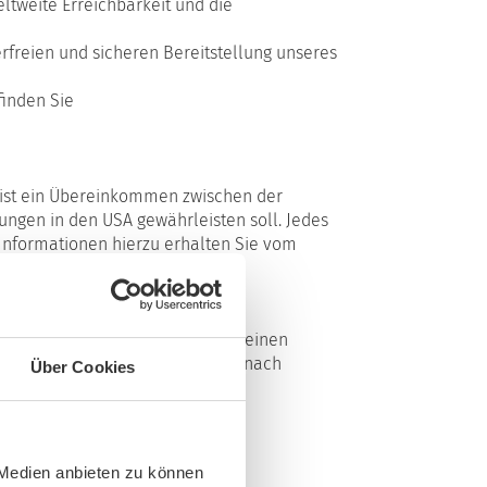
ltweite Erreichbarkeit und die
rfreien und sicheren Bereitstellung unseres
finden Sie
 ist ein Übereinkommen zwischen der
ngen in den USA gewährleisten soll. Jedes
 Informationen hierzu erhalten Sie vom
il?
sen. Hierbei handelt es sich um einen
en unserer Websitebesucher nur nach
Über Cookies
 Medien anbieten zu können