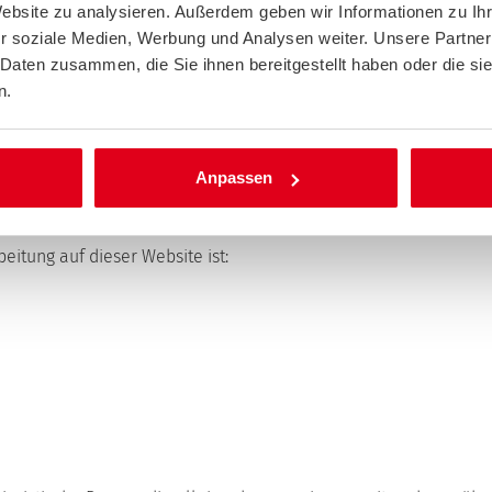
Website zu analysieren. Außerdem geben wir Informationen zu I
r soziale Medien, Werbung und Analysen weiter. Unsere Partner
tz Ihrer persönlichen Daten sehr ernst. Wir behandeln Ihre p
 Daten zusammen, die Sie ihnen bereitgestellt haben oder die s
rschriften sowie dieser Datenschutzerklärung.
n.
erschiedene personenbezogene Daten erhoben. Personenbezogen
vorliegende Datenschutzerklärung erläutert, welche Daten wir er
ht.
Anpassen
gung im Internet (z. B. bei der Kommunikation per E-Mail) Siche
ist nicht möglich.
eitung auf dieser Website ist: