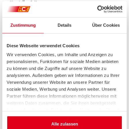
Hersteller G-N
Hersteller O-T
Zustimmung
Details
Über Cookies
Hersteller U-Z
Diese Webseite verwendet Cookies
Wohnmobil-Hersteller
Wir verwenden Cookies, um Inhalte und Anzeigen zu
personalisieren, Funktionen für soziale Medien anbieten
zu können und die Zugriffe auf unsere Website zu
Den Aufkleber können Sie kostenlos über unseren Info-Service
analysieren. Außerdem geben wir Informationen zu Ihrer
anfordern:
Verwendung unserer Website an unsere Partner für
soziale Medien, Werbung und Analysen weiter. Unsere
Ihr Kontakt zu uns
ACE-INFO-SERVICE
Partner führen diese Informationen möglicherweise mit
weiteren Daten zusammen, die Sie ihnen bereitgestellt
Ort:
Schmidener Str. 227, 70374 Stuttgart
haben oder die sie im Rahmen Ihrer Nutzung der Dienste
Telefon:
0711 5303 366 77
gesammelt haben.
E-Mail:
info@ace.de
Alle zulassen