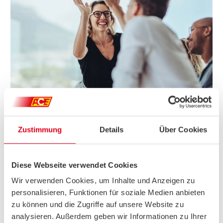
Kununu Bewertungen
WAS MITARBEITENDE ÜBER UNS SAGEN
Zustimmung
Details
Über Cookies
Du möchtest wissen, wie es wirklich ist, Teil unseres Teams
zu sein? Auf Kununu teilen unsere Mitarbeitenden ihre
ehrlichen Erfahrungen. Schau dir unsere Bewertungen an und
erhalte spannende Einblicke in unsere Unternehmenskultur,
Diese Webseite verwendet Cookies
Arbeitsweise und Benefits.
Wir verwenden Cookies, um Inhalte und Anzeigen zu
Zu den Bewertungen
personalisieren, Funktionen für soziale Medien anbieten
zu können und die Zugriffe auf unsere Website zu
analysieren. Außerdem geben wir Informationen zu Ihrer