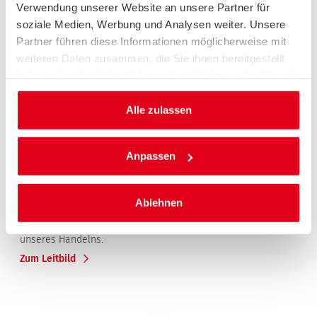
Verwendung unserer Website an unsere Partner für
soziale Medien, Werbung und Analysen weiter. Unsere
Partner führen diese Informationen möglicherweise mit
weiteren Daten zusammen, die Sie ihnen bereitgestellt
haben oder die sie im Rahmen Ihrer Nutzung der Dienste
gesammelt haben.
Alle zulassen
Unser Leitbild
Anpassen
UNSER GRÖSSTES KAPITAL: DER MENSCH
Wir sind Autoclub und Mobilitätsbegleiter für unsere
Mitglieder und ihre Familien. Wir helfen, Mobilität umfassend
Ablehnen
zu sichern und zu fördern. In diesem Rahmen vertreten wir
die Interessen unserer Mitglieder - sie stehen im Mittelpunkt
unseres Handelns.
Zum Leitbild