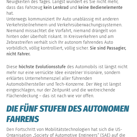
Neuigkeiten des Tages. Längst wundert es Sie nicht mehr,
dass das Fahrzeug
kein Lenkrad
und
keine Bedienelemente
hat.
Unterwegs kommuniziert Ihr Auto unablässig mit anderen
Verkehrsteilnehmern und Verkehrsüberwachungssystemen.
Niemand missachtet die Vorfahrt, niemand drängelt von
hinten oder überholt riskant. In Kreisverkehren und am
Zebrastreifen verhält sich Ihr autonom fahrendes Auto
vorbildlich, völlig kontrolliert, völlig sicher.
Sie sind Passagier,
nicht Fahrer.
Diese
höchste Evolutionsstufe
des Automobils ist längst nicht
mehr nur eine verrückte Idee einzelner Visionäre, sondern
erklärtes Unternehmensziel aller führenden
Automobilhersteller und Tech-Konzerne. Der Weg ist längst
eingeschlagen, nur der Zeitpunkt und die weitreichende
Flächendeckung – das ist nach wie vor offen.
DIE FÜNF STUFEN DES AUTONOMEN
FAHRENS
Den Fortschritt von Mobilitätstechnologien hat sich die US-
Organisation „Society of Automotive Engineers“ (SAE) auf die