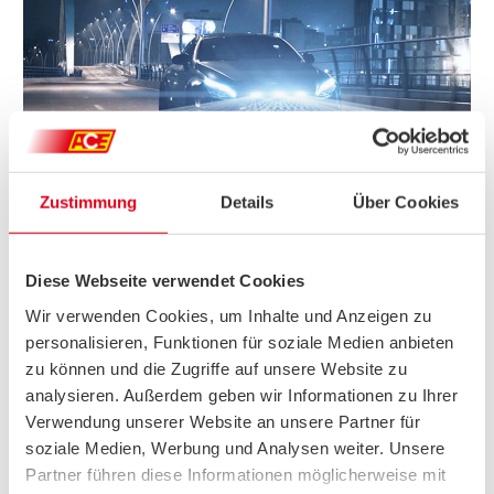
Zustimmung
Details
Über Cookies
DIE RISIKEN DES AUTONOMEN FAHRENS
Das greifbare Szenario vom multitalentierten Selbstfahr-
Auto ist heute wieder
etwas in die Ferne gerückt
. Zu komplex
Diese Webseite verwendet Cookies
die Technik, zu groß die Erwartungen und die
Herausforderungen.
Wir verwenden Cookies, um Inhalte und Anzeigen zu
personalisieren, Funktionen für soziale Medien anbieten
Sicherheit:
zu können und die Zugriffe auf unsere Website zu
- Autonome Fahrzeuge müssen in der Lage sein,
unvorhergesehene
Situationen zu erkennen und darauf
analysieren. Außerdem geben wir Informationen zu Ihrer
angemessen zu reagieren.
Verwendung unserer Website an unsere Partner für
- Cyberangriffe
könnten die Sicherheit der autonomen
soziale Medien, Werbung und Analysen weiter. Unsere
Fahrzeuge und damit der Insassen und anderer
Partner führen diese Informationen möglicherweise mit
Verkehrsteilnehmender gefährden.