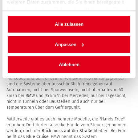
-
Datenschutz
-Bedenken vieler Menschen.
weiteren Daten zusammen, die Sie ihnen bereitgestellt
haben oder die sie im Rahmen Ihrer Nutzung der Dienste
Infrastruktur
:
gesammelt haben.
- Straßen müssen beispielsweise durch den Einbau von
Alle zulassen
Sensoren
und die Schaffung spezieller
Fahrspuren
an die
Bedürfnisse des autonomen Fahrens angepasst werden.
ZWEI DEUTSCHE HERSTELLER MIT
Anpassen
LEVEL-3-AUTOS
Ablehnen
Aus deutscher Produktion gibt es derzeit vier Modelle, die
Level-3-zertifiziert sind: die Modelle S-Klasse und
EQS
von
Mercedes und der 7er bzw. i7 von BMW. Aus Haftungsgründen
sind die Systeme aber ausschließlich freigegeben auf
Autobahnen, nicht bei Spurwechseln, nicht oberhalb von 60
km/h bei BMW und 95 km/h bei Mercedes, nur bei Tageslicht,
nicht in Tunneln oder Baustellen und auch nur bei
Temperaturen über dem Gefrierpunkt.
Mittlerweile gibt es auch mehrere Modelle, die "Hands Free"
erlauben. Dort dürfen also die Hände vom Steuer genommen
werden, doch der
Blick muss auf der Straße
bleiben. Bei Ford
heißt das
Blue Cruise
, BMW nennt das System