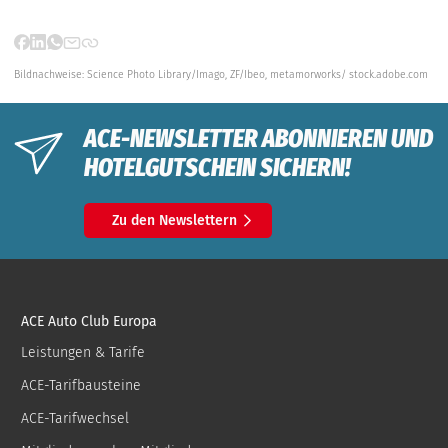
Ihre Zustimmung
zur Nutzung
externer Inhalte
erforderlich. Mit
Bildnachweise:
Science Photo Library/Imago,
ZF/Ibeo,
metamorworks/ stock.adobe.com
Ihrer Einwilligung
aktivieren Sie die
Wiedergabe und
ACE-NEWSLETTER ABONNIEREN UND
akzeptieren die
HOTELGUTSCHEIN SICHERN!
Verwendung
unserer Cookies.
Cookies
Zu den Newslettern
zulassen
ACE Auto Club Europa
Leistungen & Tarife
ACE-Tarifbausteine
ACE-Tarifwechsel