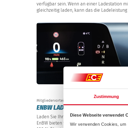
verfügbar sein. Wenn an einer Ladestation 
gleichzeitig laden, kann das die Ladeleistun
Zustimmung
Mitgliedervorteil
ENBW LADETARIF FÜR ZUHAUSE MI
Diese Webseite verwendet 
Laden Sie Ihr E-Auto nicht nur unterwegs, so
EnBW bieten wir ACE-Mitgliedern neben der L
Wir verwenden Cookies, um I