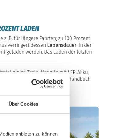
PROZENT LADEN
ie z. B. für längere Fahrten, zu 100 Prozent
kus verringert dessen
Lebensdauer
. In der
zent geladen werden. Das Laden der letzten
piel einige Tesla-Modelle mit LFP-Akku,
lmäßig auf 100 Prozent zu laden. Handbuch
Über Cookies
ge
 Medien anbieten zu können