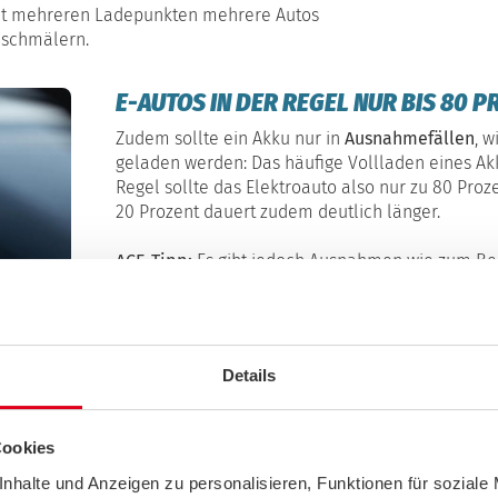
mit mehreren Ladepunkten mehrere Autos
g schmälern.
E-AUTOS IN DER REGEL NUR BIS 80 
Zudem sollte ein Akku nur in
Ausnahmefällen
, w
geladen werden: Das häufige Vollladen eines Ak
Regel sollte das Elektroauto also nur zu 80 Pro
20 Prozent dauert zudem deutlich länger.
ACE-Tipp:
Es gibt jedoch Ausnahmen wie zum Beis
bei denen der Hersteller sogar empfiehlt, rege
beachten!
Details
Anzei
T 50€ LADEBONUS
Cookies
ndern auch zuhause. In Kooperation mit der
adekarte auch einen Ökotarif für zuhause, mit
nhalte und Anzeigen zu personalisieren, Funktionen für soziale