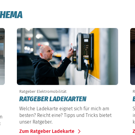
THEMA
Ratgeber Elektromobilität
R
RATGEBER LADEKARTEN
Welche Ladekarte eignet sich für mich am
S
besten? Reicht eine? Tipps und Tricks bietet
i
en
unser Ratgeber.
k
:
Zum Ratgeber Ladekarte
Z