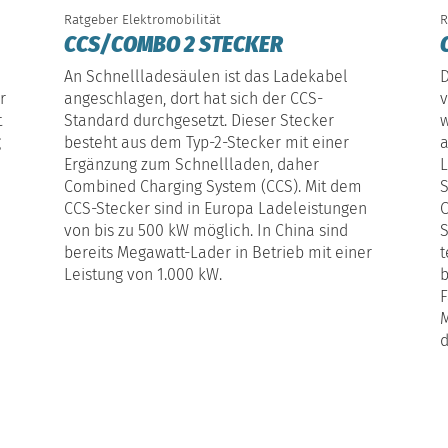
Ratgeber Elektromobilität
R
CCS/COMBO 2 STECKER
An Schnellladesäulen ist das Ladekabel
D
r
angeschlagen, dort hat sich der CCS-
v
t
Standard durchgesetzt. Dieser Stecker
w
g
besteht aus dem Typ-2-Stecker mit einer
a
Ergänzung zum Schnellladen, daher
L
Combined Charging System (CCS). Mit dem
S
CCS-Stecker sind in Europa Ladeleistungen
von bis zu 500 kW möglich. In China sind
S
bereits Megawatt-Lader in Betrieb mit einer
t
Leistung von 1.000 kW.
b
F
M
d