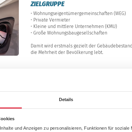
ZIELGRUPPE
• Wohnungseigentümergemeinschaften (WEG)
• Private Vermieter
• Kleine und mittlere Unternehmen (KMU)
• Große Wohnungsbaugesellschaften
Damit wird erstmals gezielt der Gebäudebestand
die Mehrheit der Bevölkerung lebt.
SE REGELN GELTEN FÜR DIE FÖR
Details
nicht. Wer teilnehmen will, muss:
n
Cookies
nhalte und Anzeigen zu personalisieren, Funktionen für soziale