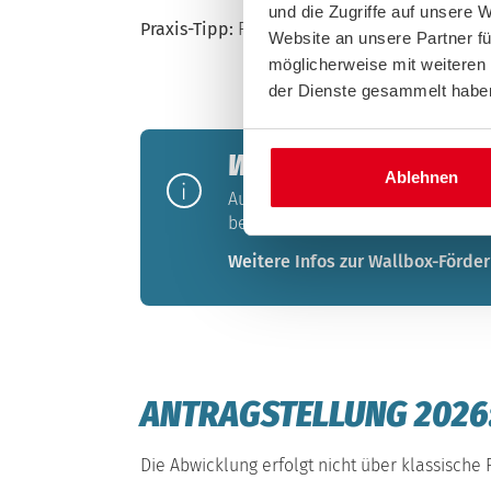
und die Zugriffe auf unsere 
Praxis-Tipp:
Frühzeitige Abstimmung innerhal
Website an unsere Partner fü
möglicherweise mit weiteren
der Dienste gesammelt habe
WO SIE SICH JETZT I
Ablehnen
Ausführliche Informationen, Vorau
bereit. Dort finden Interessierte 
Weitere Infos zur Wallbox-Förde
ANTRAGSTELLUNG 2026:
Die Abwicklung erfolgt nicht über klassisch