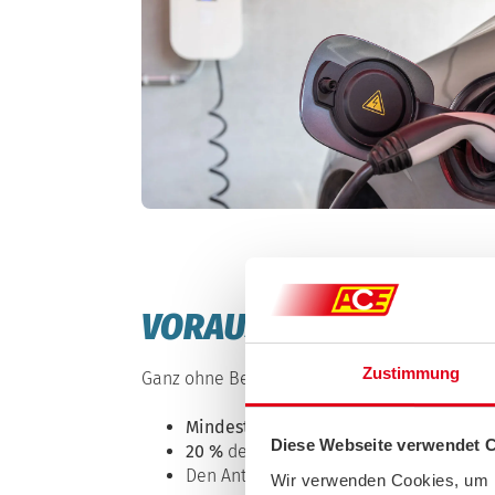
VORAUSSETZUNGEN: DIE
Zustimmung
Ganz ohne Bedingungen gibt es die Förderung 
Mindestens 6 Stellplätze
elektrifiziere
Diese Webseite verwendet 
20 %
der Stellplätze
vorverkabeln
Den Antrag
vor Projektbeginn stellen
Wir verwenden Cookies, um I