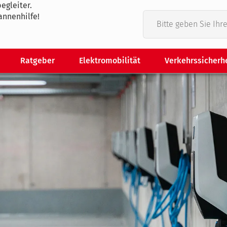
egleiter.
annenhilfe!
Ratgeber
Elektromobilität
Verkehrssicherh