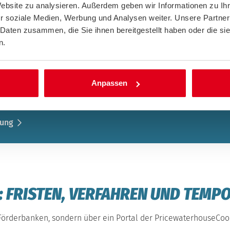
Website zu analysieren. Außerdem geben wir Informationen zu I
b der WEG spart Zeit und erhöht die Chancen auf Bewilligung.
r soziale Medien, Werbung und Analysen weiter. Unsere Partner
 Daten zusammen, die Sie ihnen bereitgestellt haben oder die s
n.
NFORMIEREN KÖNNEN:
Anpassen
ssetzungen und Tools zur Vorbereitung stellt das Bundesverkehr
auch praktische Hilfen wie einen Quick-Check für die Förderfähigk
rung
 FRISTEN, VERFAHREN UND TEMP
e Förderbanken, sondern über ein Portal der PricewaterhouseCoo