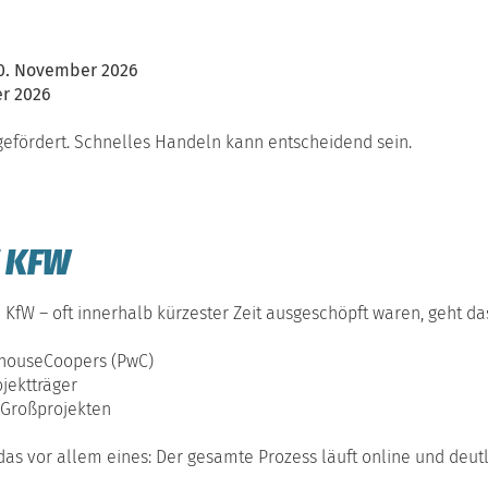
0. November 2026
er 2026
gefördert. Schnelles Handeln kann entscheidend sein.
 KFW
fW – oft innerhalb kürzester Zeit ausgeschöpft waren, geht d
erhouseCoopers (PwC)
jektträger
 Großprojekten
das vor allem eines: Der gesamte Prozess läuft online und deutli