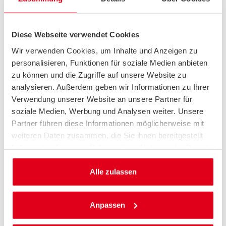
Verkehrssicherheit
MÜDIGKEIT AM STEUER
Sekundenschlaf ist lebensgefährlich: Erfahren Sie, welche
Diese Webseite verwendet Cookies
Ursachen und Warnsignale es gibt – und mit welchen Tipps
Sie wach und sicher am Steuer fahren.
Wir verwenden Cookies, um Inhalte und Anzeigen zu
Mehr über Müdigkeit am Steuer erfahren
personalisieren, Funktionen für soziale Medien anbieten
zu können und die Zugriffe auf unsere Website zu
analysieren. Außerdem geben wir Informationen zu Ihrer
Verwendung unserer Website an unsere Partner für
soziale Medien, Werbung und Analysen weiter. Unsere
Partner führen diese Informationen möglicherweise mit
weiteren Daten zusammen, die Sie ihnen bereitgestellt
haben oder die sie im Rahmen Ihrer Nutzung der Dienste
gesammelt haben.
Alle zulassen
Anpassen
Ratgeber
ERSTE HILFE