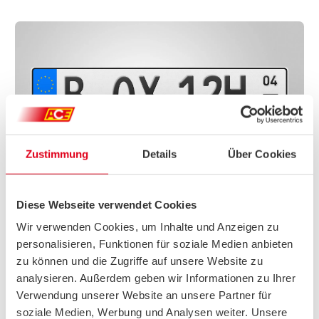
Zustimmung
Details
Über Cookies
H-SAISONKENNZEICHEN FÜR OLDTIMER
Diese Webseite verwendet Cookies
Saisonale Nutzung:
H-Kennzeichen und Saisonkennzeichen
Wir verwenden Cookies, um Inhalte und Anzeigen zu
lassen sich miteinander kombinieren. Es bietet dieselben
personalisieren, Funktionen für soziale Medien anbieten
Vorteile des herkömmlichen Saisonkennzeichens, wie dem
zu können und die Zugriffe auf unsere Website zu
Einsparen von Steuern und Versicherung. Damit ist es für
alle interessant, die ihrem Oldtimer eine Winterpause
analysieren. Außerdem geben wir Informationen zu Ihrer
gönnen wollen.
Verwendung unserer Website an unsere Partner für
soziale Medien, Werbung und Analysen weiter. Unsere
Anpassungen:
Wird ein H-Kennzeichen mit dem