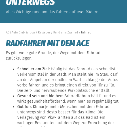
UNTERWEGS
Alles Wichtige rund um das Fahren auf zwei Rädern
ACE Auto Club Europa
Ratgeber
Rund ums Zweirad
Fahrrad
RADFAHREN MIT DEM ACE
Es gibt viele gute Gründe, die Wege mit dem Fahrrad
zurückzulegen.
Schneller am Ziel:
Häufig ist das Fahrrad das schnellste
Verkehrsmittel in der Stadt. Man steht nie im Stau, darf
an der Ampel an der endlosen Warteschlange der Autos
vorbeifahren und es bringt einen direkt von Tür zu Tür.
Die zeit- und nervraubende Parkplatzsuche entfällt.
Gesund sein und bleiben:
Fahrradfahren hält fit und es
wirkt gesundheitsfördernd, wenn man es regelmäßig tut.
Gut fürs Klima:
Je mehr Menschen mit dem Fahrrad
unterwegs sind, desto besser für das Klima: Die
Verlagerung von Pkw-Fahrten auf das Rad ist ein
wichtiger Bestandteil auf dem Weg zur Erreichung der