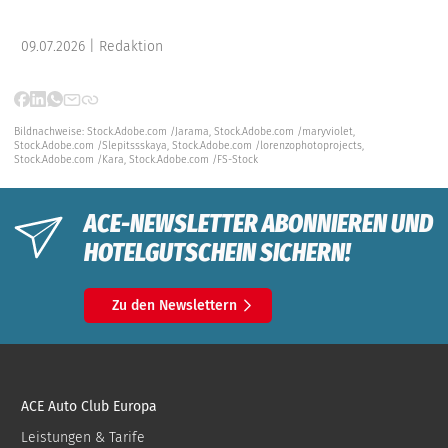
09.07.2026 | Redaktion
Bildnachweise:
Stock.Adobe.com /Jarama,
Stock.Adobe.com /maryviolet,
Stock.Adobe.com /Slepitssskaya,
Stock.Adobe.com /lorenzophotoprojects,
Stock.Adobe.com /Kara,
Stock.Adobe.com /FS-Stock
ACE-NEWSLETTER ABONNIEREN UND
HOTELGUTSCHEIN SICHERN!
Zu den Newslettern
ACE Auto Club Europa
Leistungen & Tarife