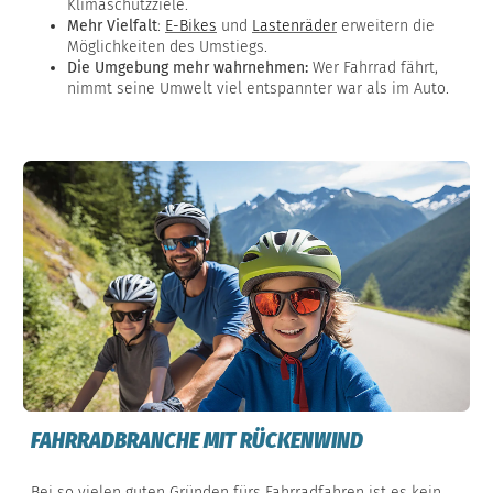
Klimaschutzziele.
Mehr Vielfalt
:
E-Bikes
und
Lastenräder
erweitern die
Möglichkeiten des Umstiegs.
Die Umgebung mehr wahrnehmen:
Wer Fahrrad fährt,
nimmt seine Umwelt viel entspannter war als im Auto.
FAHRRADBRANCHE MIT RÜCKENWIND
Bei so vielen guten Gründen fürs Fahrradfahren ist es kein