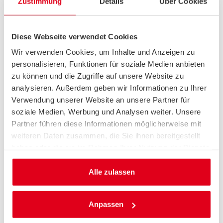
Zustimmung
Details
Über Cookies
Diese Webseite verwendet Cookies
Wir verwenden Cookies, um Inhalte und Anzeigen zu
personalisieren, Funktionen für soziale Medien anbieten
zu können und die Zugriffe auf unsere Website zu
analysieren. Außerdem geben wir Informationen zu Ihrer
Verwendung unserer Website an unsere Partner für
Fahrrad
PENDELN MIT DEM RAD
soziale Medien, Werbung und Analysen weiter. Unsere
Partner führen diese Informationen möglicherweise mit
Die tägliche Bewegung an der frischen Luft wirkt
stressreduzierend und tut der Gesundheit gut. Dabei ist das
weiteren Daten zusammen, die Sie ihnen bereitgestellt
Berufspendeln auf vielerlei Weise möglich und hängt u.a.
haben oder die sie im Rahmen Ihrer Nutzung der Dienste
davon ab, wie der Weg zur Arbeit beschaffen ist. Dabei gibt
gesammelt haben.
es für fast jeden Pendler-Typen passende Modelle. Wir
Alle zulassen
stellen sie vor.
Weitere Infos
Anpassen