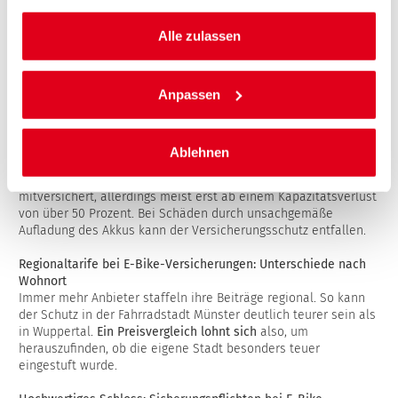
gesammelt haben.
WICHTIGE TIPPS RUND UM DIE E-
Alle zulassen
BIKE-VERSICHERUNG
Anpassen
Verschleiß mitversichert: Was wird bei der E-Bike-Versicherung
abgedeckt?
Vielfach ist Verschleiß am Rad mitversichert, ausgenommen
Reifen und Bremsen. Grundsätzlich gibt es jedoch
keinen Ersatz
Ablehnen
für reine Gebrauchsspuren wie Schrammen und Kratzer.
Beim
Pedelec bzw. E-Bike ist auch der Verschleiß des Akkus
mitversichert, allerdings meist erst ab einem Kapazitätsverlust
von über 50 Prozent. Bei Schäden durch unsachgemäße
Aufladung des Akkus kann der Versicherungsschutz entfallen.
Regionaltarife bei E-Bike-Versicherungen: Unterschiede nach
Wohnort
Immer mehr Anbieter staffeln ihre Beiträge regional. So kann
der Schutz in der Fahrradstadt Münster deutlich teurer sein als
in Wuppertal.
Ein Preisvergleich lohnt sich
also, um
herauszufinden, ob die eigene Stadt besonders teuer
eingestuft wurde.