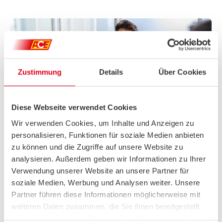
Zustimmung
Details
Über Cookies
Diese Webseite verwendet Cookies
Wir verwenden Cookies, um Inhalte und Anzeigen zu
personalisieren, Funktionen für soziale Medien anbieten
EXPERTENBERATUNG: SO FINDEN SIE DIE BESTE E-
zu können und die Zugriffe auf unsere Website zu
BIKE-VERSICHERUNG
analysieren. Außerdem geben wir Informationen zu Ihrer
Der Vollschutz für Fahrräder und E-Bikes boomt. Es gibt viele
Verwendung unserer Website an unsere Partner für
Angebote und einen scharfen Preis- und
soziale Medien, Werbung und Analysen weiter. Unsere
Leistungswettbewerb.
Wer sich im Versicherungsdschungel
Partner führen diese Informationen möglicherweise mit
orientieren möchte, sollte sich fachlich beraten lassen.
Gute
weiteren Daten zusammen, die Sie ihnen bereitgestellt
Vergleichsangebote finden sich bei Versicherungsmaklern
oder spezialisierten Plattformen.
haben oder die sie im Rahmen Ihrer Nutzung der Dienste