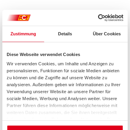
MEHR INFORMATIONEN:
zum Verbraucherschutz
Zustimmung
Details
Über Cookies
Diese Webseite verwendet Cookies
Wir verwenden Cookies, um Inhalte und Anzeigen zu
personalisieren, Funktionen für soziale Medien anbieten
zu können und die Zugriffe auf unsere Website zu
analysieren. Außerdem geben wir Informationen zu Ihrer
Verwendung unserer Website an unsere Partner für
soziale Medien, Werbung und Analysen weiter. Unsere
Verbraucherschutz
Partner führen diese Informationen möglicherweise mit
VERANSTALTUNGEN
weiteren Daten zusammen, die Sie ihnen bereitgestellt
Bleiben Sie informiert und profitieren Sie von praxisnahen
haben oder die sie im Rahmen Ihrer Nutzung der Dienste
Vorträgen, Workshops und Diskussionen rund um das Thema
gesammelt haben.
Verbraucherschutz.