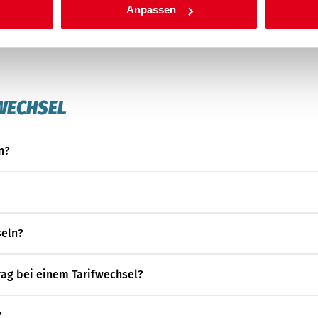
Anpassen
FWECHSEL
n?
seln?
ag bei einem Tarifwechsel?
?