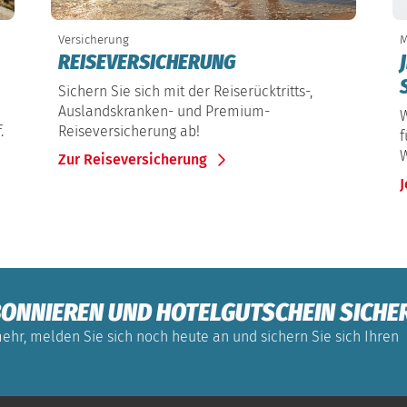
Versicherung
M
REISEVERSICHERUNG
Sichern Sie sich mit der Reiserücktritts-,
Auslandskranken- und Premium-
W
.
Reiseversicherung ab!
f
W
Zur Reiseversicherung
J
ONNIEREN UND HOTELGUTSCHEIN SICHE
ehr, melden Sie sich noch heute an und sichern Sie sich Ihren