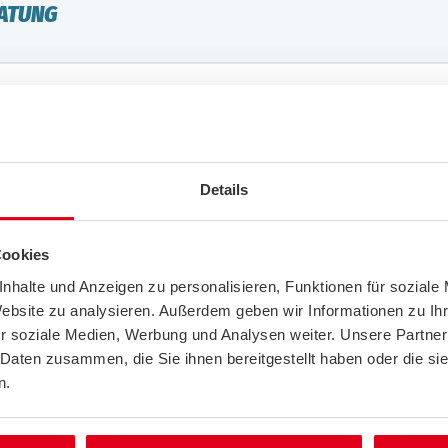
RATUNG
IF
Details
d empfehlen Ihnen den passenden Tarif für Ihre Bedürfnisse:
 zur Arbeit?
Cookies
nen ACE Comfort. Dieser Tarif beinhaltet das Abschleppen in Ih
nhalte und Anzeigen zu personalisieren, Funktionen für soziale
Website zu analysieren. Außerdem geben wir Informationen zu I
g ist ACE Comfort+. Damit haben Sie die Möglichkeit, Ihr Fahrze
r soziale Medien, Werbung und Analysen weiter. Unsere Partner
 abschleppen zu lassen.
 Daten zusammen, die Sie ihnen bereitgestellt haben oder die s
n.
n oder können Sie auf den ÖPNV ausweichen?
rife kommen für Sie in Frage.
 empfehlen ACE Comfort+. Er beinhaltet u.a. einen Mietwagen bei