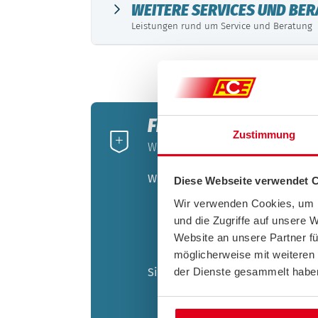
WEITERE SERVICES UND BE
Leistungen rund um Service und Beratung
FINDEN SIE IHREN TAR
Zustimmung
Wir helfen Ihnen gerne weiter un
Wie weit ist Ihre tägliche Strecke
Diese Webseite verwendet 
Bis 30 km: Wir empfehlen Ih
Wir verwenden Cookies, um I
vom Schadensort.
und die Zugriffe auf unsere 
Bis 50 km: Unsere Empfehlun
Website an unsere Partner fü
Entfernung vom Schadensort
möglicherweise mit weiteren
der Dienste gesammelt habe
Sind Sie auf das Auto angewiese
ÖPNV verfügbar: Alle ACE-Ta
Auto zwingend benötigt: Wir