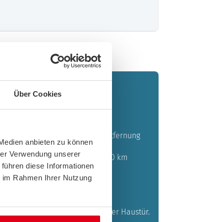
Über Cookies
re Wunschwerkstatt bis 30 km Entfernung
 Medien anbieten zu können
hrer Verwendung unserer
ug in Ihre Wunschwerkstatt bis 50 km
 führen diese Informationen
ie im Rahmen Ihrer Nutzung
 Panne oder Unfall schon ab Ihrer Haustür.