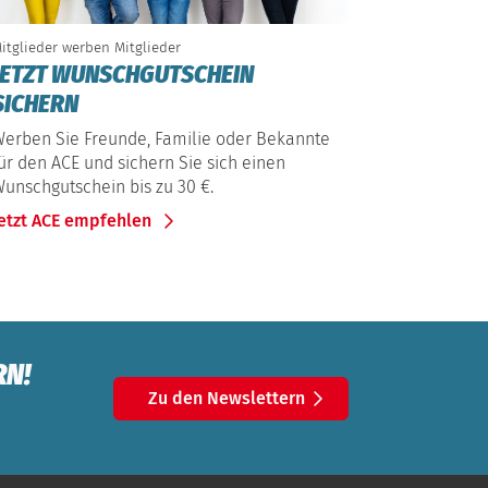
itglieder werben Mitglieder
JETZT WUNSCHGUTSCHEIN
SICHERN
erben Sie Freunde, Familie oder Bekannte
ür den ACE und sichern Sie sich einen
unschgutschein bis zu 30 €.
etzt ACE empfehlen
RN!
Zu den Newslettern