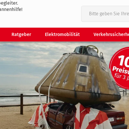
egleiter.
annenhilfe!
Ratgeber
Elektromobilität
Verkehrssicherh