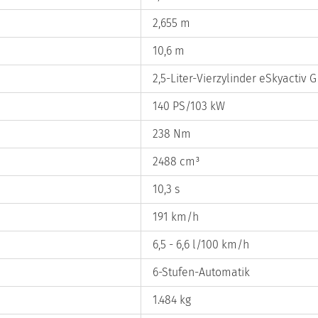
2,655 m
10,6 m
2,5-Liter-Vierzylinder eSkyactiv G
140 PS/103 kW
238 Nm
2488 cm³
10,3 s
191 km/h
6,5 - 6,6 l/100 km/h
6-Stufen-Automatik
1.484 kg