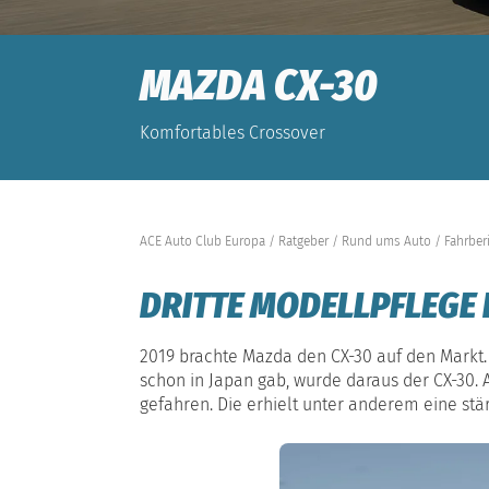
MAZDA CX-30
Komfortables Crossover
ACE Auto Club Europa
Ratgeber
Rund ums Auto
Fahrber
DRITTE MODELLPFLEGE 
2019 brachte Mazda den CX-30 auf den Markt
schon in Japan gab, wurde daraus der CX-30. 
gefahren. Die erhielt unter anderem eine stä