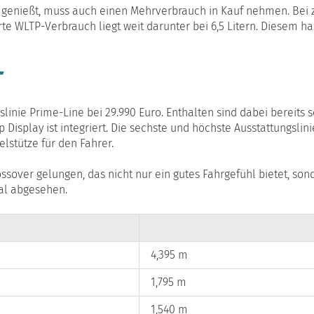
genießt, muss auch einen Mehrverbrauch in Kauf nehmen. Bei 
rte WLTP-Verbrauch liegt weit darunter bei 6,5 Litern. Diesem h
T
slinie Prime-Line bei 29.990 Euro. Enthalten sind dabei bereits 
splay ist integriert. Die sechste und höchste Ausstattungslinie
lstütze für den Fahrer.
ssover gelungen, das nicht nur ein gutes Fahrgefühl bietet, so
al abgesehen.
4,395 m
1,795 m
1,540 m