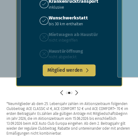
Krankenrück­transport
inklusive
Wunschwerkstatt
bis 30 km enthalten
Mietwagen ab Haustür
nicht inbegriffen
Haustüröffnung
nicht abgedeckt
Mitglied werden
*Neumitglieder ab dem 25. Lebensjahr zahlen im Aktionszeitraum folgenden
Clubbeitrag: ACE CLASSIC 41 €, ACE COMFORT 52 € und ACE COMFORT+ 70 € im
ersten Beitragsjahr. Es zählen alle gültigen Anträge mit Mitgliedschaftsbeginn
im Jahr 2026, die im Aktionszeitraum vom 15.06.2026 bis einschließlich
13.09.2026 beim ACE Auto Club Europa eingehen. Ab dem 2. Beitragsjahr gilt
wieder der reguläre Clubbeitrag. Rabatte sind untereinander oder mit anderen
Ermäßigungen nicht kombinierbar.