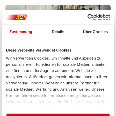
Zustimmung
Details
Über Cookies
Diese Webseite verwendet Cookies
Wir verwenden Cookies, um Inhalte und Anzeigen zu
personalisieren, Funktionen für soziale Medien anbieten
Mitgliedervorteil
zu können und die Zugriffe auf unsere Website zu
ACE-MITGLIEDERVORTEILE
analysieren. Außerdem geben wir Informationen zu Ihrer
ACE-Clubvorteile: exklusive Sonderkonditionen und
Verwendung unserer Website an unsere Partner für
Mitglieder-Rabatte. Diese machen Ihre Mitgliedschaft noch
soziale Medien, Werbung und Analysen weiter. Unsere
wertvoller.
Partner führen diese Informationen möglicherweise mit
Alle Mitgliedervorteile
weiteren Daten zusammen, die Sie ihnen bereitgestellt
haben oder die sie im Rahmen Ihrer Nutzung der Dienste
gesammelt haben.