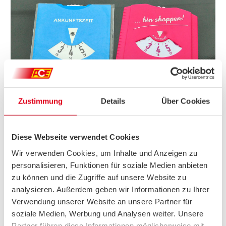
Zustimmung
Details
Über Cookies
FARBE, MASSE, SCHRIFT: SO MUSS EINE P
ARKSCHEIBE GESTALTET SEIN
Diese Webseite verwendet Cookies
Die Parkscheibe ist ein
offizielles Verkehrszeichen der
Wir verwenden Cookies, um Inhalte und Anzeigen zu
Straßenverkehrsordnung (StVO)
und muss folgende Kriterien
personalisieren, Funktionen für soziale Medien anbieten
erfüllen:
zu können und die Zugriffe auf unsere Website zu
– Eine Parkscheibe muss in einem normierten Blau (DIN 6171)
analysieren. Außerdem geben wir Informationen zu Ihrer
und weiß ausgeführt sein.
Verwendung unserer Website an unsere Partner für
– Eine Parkscheibe muss 11 cm breit und 15 cm hoch sein.
soziale Medien, Werbung und Analysen weiter. Unsere
– In der unteren Hälfte muss das Verkehrszeichen „P“ in weiß
auf blauem Grund abgedruckt sein, oben muss das Wort
Partner führen diese Informationen möglicherweise mit