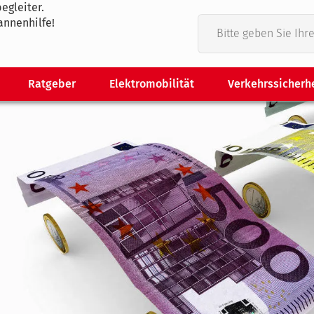
egleiter.
annenhilfe!
Ratgeber
Elektromobilität
Verkehrssicherh