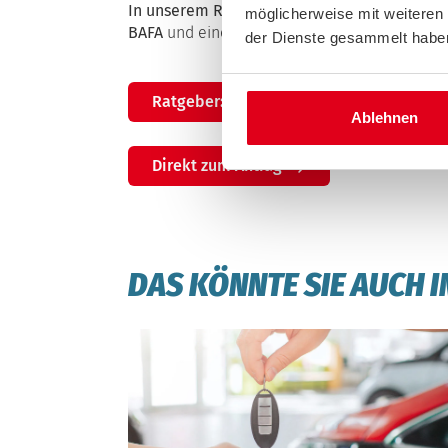
In unserem Ratgeber
zur E-Auto-Förderung e
möglicherweise mit weiteren
BAFA
und eine
FAQ
mit Material des Bundes
der Dienste gesammelt habe
Ratgeber: E-Auto-Förderung
Ablehnen
Direkt zum Antrag
DAS KÖNNTE SIE AUCH 