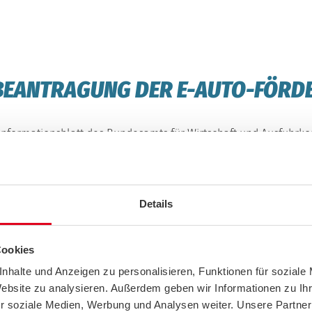
E BEANTRAGUNG DER E-AUTO-FÖR
e Informationsblatt des Bundesamts für Wirtschaft und Ausfuhrk
Details
Cookies
nhalte und Anzeigen zu personalisieren, Funktionen für soziale
RAGEN UND ERHALTEN ALLE WICHTI
Website zu analysieren. Außerdem geben wir Informationen zu I
r soziale Medien, Werbung und Analysen weiter. Unsere Partner