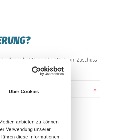
DERUNG?
ontrolle erklärt Ihnen den Weg zum Zuschuss
Über Cookies
 Medien anbieten zu können
GEN INFOS ...
hrer Verwendung unserer
 führen diese Informationen