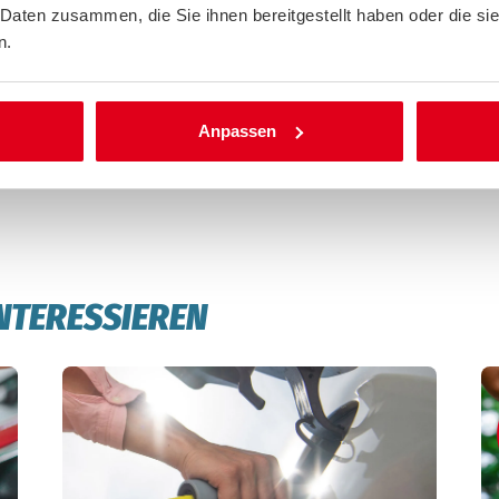
rhalten Sie alle wesentlichen Infos zu den
Förderhöhen, Einko
 Daten zusammen, die Sie ihnen bereitgestellt haben oder die s
umweltamts.
n.
Anpassen
INTERESSIEREN