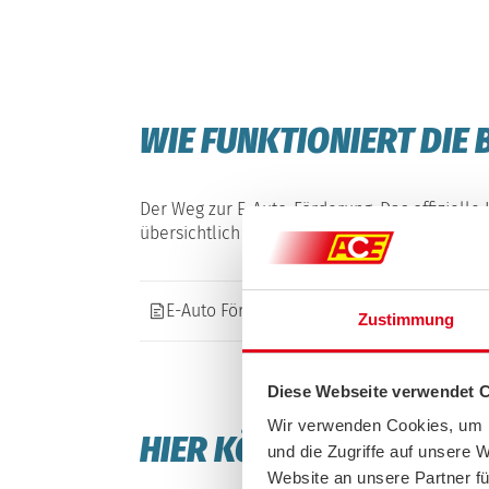
WIE FUNKTIONIERT DI
Der Weg zur E-Auto-Förderung: Das offiziell
übersichtlich und Schritt für Schritt.
E-Auto Förderung - Schritt für Schritt
Zustimmung
Diese Webseite verwendet 
Wir verwenden Cookies, um I
HIER KÖNNEN SIE BEANT
und die Zugriffe auf unsere 
Website an unsere Partner fü