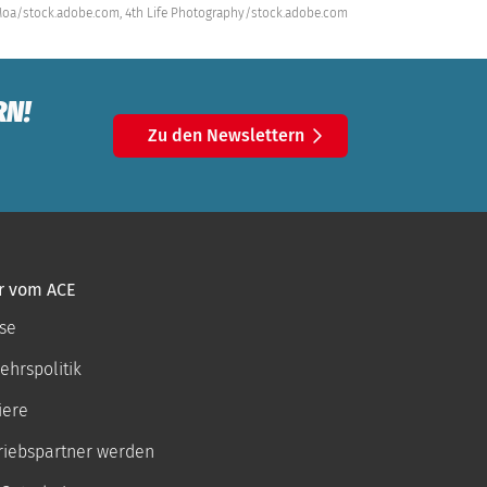
 Moa/stock.adobe.com,
4th Life Photography/stock.adobe.com
RN!
Zu den Newslettern
r vom ACE
se
ehrspolitik
iere
riebspartner werden