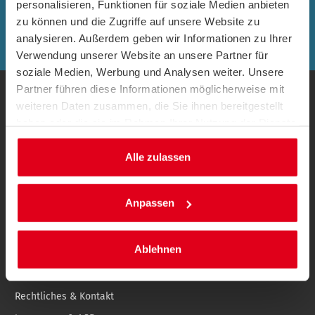
HOTELGUTSCHEIN SICHERN!
personalisieren, Funktionen für soziale Medien anbieten
zu können und die Zugriffe auf unsere Website zu
analysieren. Außerdem geben wir Informationen zu Ihrer
Zu den Newslettern
Verwendung unserer Website an unsere Partner für
soziale Medien, Werbung und Analysen weiter. Unsere
Partner führen diese Informationen möglicherweise mit
weiteren Daten zusammen, die Sie ihnen bereitgestellt
ACE Auto Club Europa
haben oder die sie im Rahmen Ihrer Nutzung der Dienste
Leistungen & Tarife
gesammelt haben.
Alle zulassen
ACE-Tarifbausteine
ACE-Tarifwechsel
Anpassen
Mitglieder werben Mitglieder
ADAC Vergleich
Ablehnen
Mitgliedermagazin
Pannenhilfe
Rechtliches & Kontakt