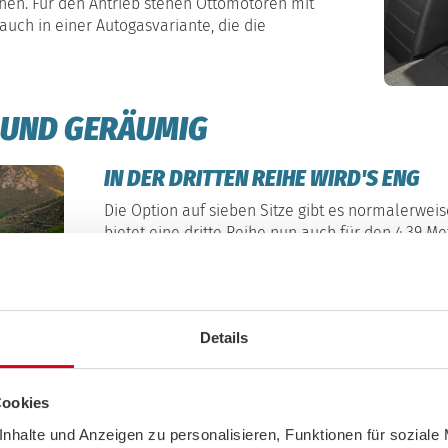
n. Für den Antrieb stehen Ottomotoren mit
auch in einer Autogasvariante, die die
 UND GERÄUMIG
IN DER DRITTEN REIHE WIRD'S ENG
Die Option auf sieben Sitze gibt es normalerwei
bietet eine dritte Reihe nun auch für den 4,39 M
zwischen Kleinwagen- und Kompaktklasse positioni
eher um Notoptionen handelt, ist da klar. Auf de
luftig zu. Der Kofferraum ist bei weggeklappter d
Details
Cookies
EUR
nhalte und Anzeigen zu personalisieren, Funktionen für soziale