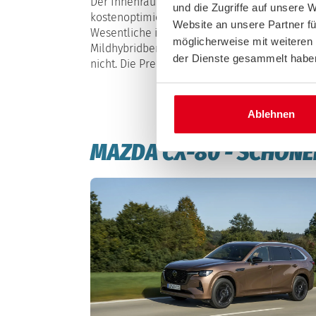
Der Innenraum wirkt insgesamt modern und fr
und die Zugriffe auf unsere 
kostenoptimierte Machart des Crossovers hi
Website an unsere Partner fü
Wesentliche ist hier das Motto. Das gilt aller
möglicherweise mit weiteren
Mildhybridbenziner, der beim Siebensitzer Sta
der Dienste gesammelt habe
nicht. Die Preise starten bei knapp 25.000 Eu
Ablehnen
MAZDA CX-80 - SCHÖN