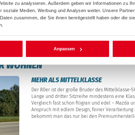
isch, was aber nicht über die insgesamt eher
Website zu analysieren. Außerdem geben wir Informationen zu I
nwegtäuschen kann. Reduzierung auf das
r soziale Medien, Werbung und Analysen weiter. Unsere Partner
dings weniger für den durchaus spritzigen
 Daten zusammen, die Sie ihnen bereitgestellt haben oder die s
ndard ist. Den E-Antrieb des Fünfsitzers gibt es
n.
ro.
Anpassen
ER WOHNEN
MEHR ALS MITTELKLASSE
Der 80er ist der große Bruder des Mittelklasse-S
Länge und dritter Sitzreihe mindestens eine Kla
Vergleich fast schon filigran und edel – Mazda 
Anspruch mit edlem Design, feiner Verarbeitung 
bekommt man das nur bei den Premiumherstell