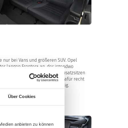
se nur bei Vans und größeren SUV. Opel
eter langen Frontera an, der irgendwo
ert ist. Dass es sich bei den Zusatzsitzen
n fünf anderen Plätzen geht es dafür recht
ritter Reihe zudem geradezu riesig.
Über Cookies
 Medien anbieten zu können