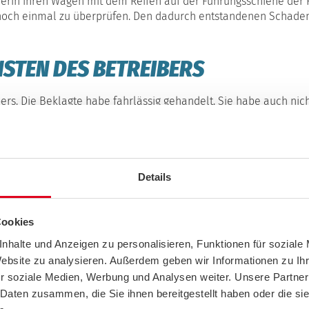
hrerin ihren Wagen mit dem Reifen auf der Führungsschiene de
s noch einmal zu überprüfen. Den dadurch entstandenen Schaden
NSTEN DES BETREIBERS
bers. Die Beklagte habe fahrlässig gehandelt. Sie habe auch ni
positioniert sei, zitiert „RA-Online“ aus der Begründung.
ein Mitverschulden des Betreibers. Nutzungshinweise und die s
rn. (Az.: 5 O 22/21)
Details
 THEMEN
Cookies
nhalte und Anzeigen zu personalisieren, Funktionen für soziale
Website zu analysieren. Außerdem geben wir Informationen zu I
r soziale Medien, Werbung und Analysen weiter. Unsere Partner
 Daten zusammen, die Sie ihnen bereitgestellt haben oder die s