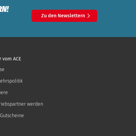
RN!
Zu den Newslettern
r vom ACE
se
ehrspolitik
iere
riebspartner werden
Gutscheine