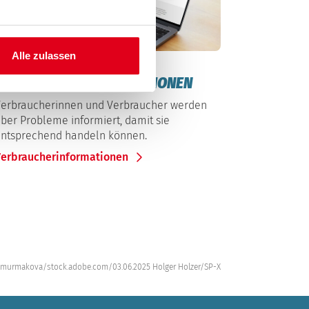
Alle zulassen
ervice & Beratung
VERBRAUCHERINFORMATIONEN
erbraucherinnen und Verbraucher werden
ber Probleme informiert, damit sie
ntsprechend handeln können.
Verbraucherinformationen
murmakova/stock.adobe.com/03.06.2025 Holger Holzer/SP-X