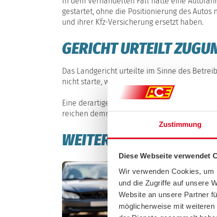
In dem verhandelten Fall hatte eine Autofa
gestartet, ohne die Positionierung des Auto
und ihrer Kfz-Versicherung ersetzt haben.
GERICHT URTEILT ZUGU
Das Landgericht urteilte im Sinne des Betrei
nicht starte, wenn das Fahrzeug nicht korrekt 
Eine derartige Konstruktion begründe auch k
reichen demnach aus, um Schäden zu verhinde
Zustimmung
WEITERE INTERESSANTE
Diese Webseite verwendet 
Wir verwenden Cookies, um I
und die Zugriffe auf unsere 
Website an unsere Partner fü
möglicherweise mit weiteren