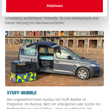
Vier Schlafplätze bereits in Serie bietet der Drive 600 Kids
Ablehnen
(49.899 Euro) von Clevervans mit einem Doppelstockbett im
Heck. Und eine großzügige Ausstattung: Fliegenschutz an der
Schiebetür, ausfahrbare Trittstufe, 70-Liter-Kühlschrank und
Diesel-Heizung mit Warmwasserboiler.
STUFF-BUBBLE
Den ungewöhnlichsten Ausbau hat Stuff-Bubble im
Programm: Ob Markise, Bett mit Untergestell oder Küche mit
fließend Wasser und Kühlbox – alles ist aufblasbar. Der