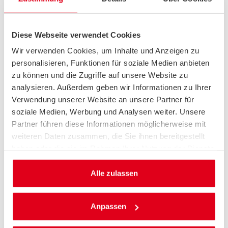
BÜRSTNER PAPILLON PC 6.0
Auch bei den Campervans gibt es spannende Modelle zum
Einsteiger-Tarif. Bürstner etwa führt den Sechs-Meter-
Diese Webseite verwendet Cookies
Papillon PC 6.0 mit 120 PS für schlanke 39.990 Euro. Garage
und Ausstellfenster mit Kombirollos sind genauso
Wir verwenden Cookies, um Inhalte und Anzeigen zu
Serienstandard wie ein Induktionskochfeld und eine
personalisieren, Funktionen für soziale Medien anbieten
Dieselstandheizung. Durch das optionale Schlafdach wird der
zu können und die Zugriffe auf unsere Website zu
Papillon familientauglich.
analysieren. Außerdem geben wir Informationen zu Ihrer
Verwendung unserer Website an unsere Partner für
soziale Medien, Werbung und Analysen weiter. Unsere
Partner führen diese Informationen möglicherweise mit
weiteren Daten zusammen, die Sie ihnen bereitgestellt
haben oder die sie im Rahmen Ihrer Nutzung der Dienste
gesammelt haben.
Alle zulassen
Anpassen
CLEVERVANS DRIVE 600 KIDS