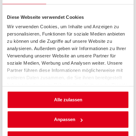
im Alltag bei 17–18 kWh/100 km, auf der Autobahn sogar bei
über 23 kWh/100 km. Damit schrumpft die Reichweite real
schnell auf unter 300 km. Die maximale Ladeleistung von
Diese Webseite verwendet Cookies
100 kW (DC) ist 2025 nicht mehr zeitgemäß – rund 37 Minuten
Wir verwenden Cookies, um Inhalte und Anzeigen zu
dauert das Laden von 10 auf 80 %. Auch die AC-Ladeleistung
liegt nur bei 11 kW.
personalisieren, Funktionen für soziale Medien anbieten
zu können und die Zugriffe auf unsere Website zu
analysieren. Außerdem geben wir Informationen zu Ihrer
Verwendung unserer Website an unsere Partner für
soziale Medien, Werbung und Analysen weiter. Unsere
Partner führen diese Informationen möglicherweise mit
weiteren Daten zusammen, die Sie ihnen bereitgestellt
haben oder die sie im Rahmen Ihrer Nutzung der Dienste
gesammelt haben.
Alle zulassen
Anpassen
Mercedes-Benz EQB
PLUSPUNKTE: ANHÄNGERKUPPLUNG UND