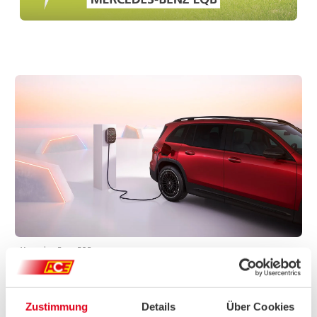
N
Zur Anzeige
dieses Videos ist
Ihre Zustimmung
zur Nutzung
externer Inhalte
erforderlich. Mit
Ihrer Einwilligung
aktivieren Sie die
Wiedergabe und
akzeptieren die
Verwendung
unserer Cookies.
Cookies
akzeptieren
Mercedes-Benz EQB
MINUSPUNKTE: LADEN UND VERBRAUCH
Beim Thema Effizienz zeigen sich jedoch Schwächen: Die
nutzbare Akkukapazität liegt bei 66,5 kWh – das ist für ein
Zustimmung
Details
Über Cookies
Fahrzeug dieser Größe knapp bemessen. Der Verbrauch liegt