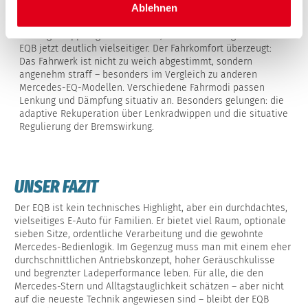
FAHRKOMFORT
Ablehnen
Positiv hervorzuheben ist die erstmals verfügbare
Anhängerkupplung – mit bis zu 1,7 Tonnen Anhängelast ist der
EQB jetzt deutlich vielseitiger. Der Fahrkomfort überzeugt:
Das Fahrwerk ist nicht zu weich abgestimmt, sondern
angenehm straff – besonders im Vergleich zu anderen
Mercedes-EQ-Modellen. Verschiedene Fahrmodi passen
Lenkung und Dämpfung situativ an. Besonders gelungen: die
adaptive Rekuperation über Lenkradwippen und die situative
Regulierung der Bremswirkung.
UNSER FAZIT
Der EQB ist kein technisches Highlight, aber ein durchdachtes,
vielseitiges E-Auto für Familien. Er bietet viel Raum, optionale
sieben Sitze, ordentliche Verarbeitung und die gewohnte
Mercedes-Bedienlogik. Im Gegenzug muss man mit einem eher
durchschnittlichen Antriebskonzept, hoher Geräuschkulisse
und begrenzter Ladeperformance leben. Für alle, die den
Mercedes-Stern und Alltagstauglichkeit schätzen – aber nicht
auf die neueste Technik angewiesen sind – bleibt der EQB