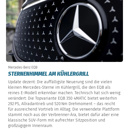
Mercedes-Benz EQB
STERNENHIMMEL AM KÜHLERGRILL
Update dezent: Die auffälligste Neuerung sind die vielen
kleinen Mercedes-Sterne im Kühlergrill, die den EQB als
reines E-Modell erkennbar machen. Technisch hat sich wenig
verändert: Die Topvariante EQB 350 4MATIC bietet weiterhin
292 PS, Allradantrieb und 520 Nm Drehmoment – das reicht
für ausreichend Vortrieb im Alltag. Die verwendete Plattform
stammt noch aus der Verbrenner-Ära, bietet dafür aber eine
klassische SUV-Form mit aufrechter Sitzposition und
großzügigem Innenraum.