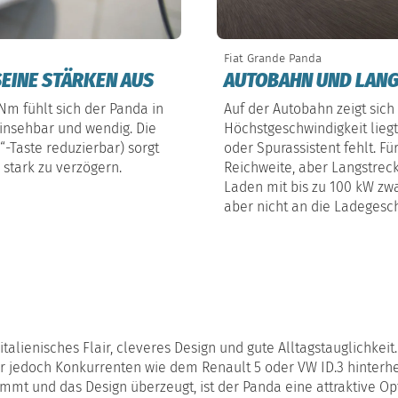
Fiat Grande Panda
SEINE STÄRKEN AUS
AUTOBAHN UND LANGS
m fühlt sich der Panda in
Auf der Autobahn zeigt sich
einsehbar und wendig. Die
Höchstgeschwindigkeit lieg
-Taste reduzierbar) sorgt
oder Spurassistent fehlt. Fü
stark zu verzögern.
Reichweite, aber Langstrec
Laden mit bis zu 100 kW zwa
aber nicht an die Ladegesc
talienisches Flair, cleveres Design und gute Alltagstauglichkeit
t er jedoch Konkurrenten wie dem Renault 5 oder VW ID.3 hinterh
mmt und das Design überzeugt, ist der Panda eine attraktive Op