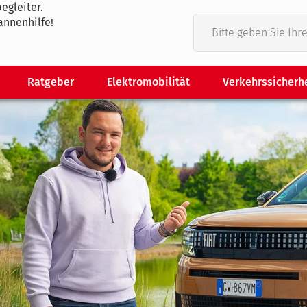
egleiter.
annenhilfe!
Ratgeber
Elektromobilität
Verkehrssicherh