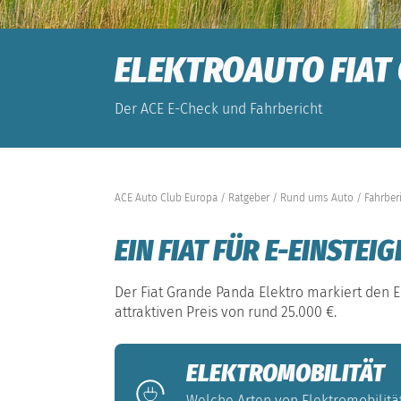
ELEKTROAUTO FIAT
Der ACE E-Check und Fahrbericht
ACE Auto Club Europa
Ratgeber
Rund ums Auto
Fahrber
EIN FIAT FÜR E-EINSTEIG
Der Fiat Grande Panda Elektro markiert den E
attraktiven Preis von rund 25.000 €.
ELEKTROMOBILITÄT
Welche Arten von Elektromobilität