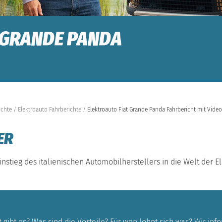
 GRANDE PANDA
ichte
Elektroauto Fahrberichte
Elektroauto Fiat Grande Panda Fahrbericht mit Video
ER
instieg des italienischen Automobilherstellers in die Welt der 
 gibt es? Was sind die Vorteile? Für wen lohnt sich was? Wir in