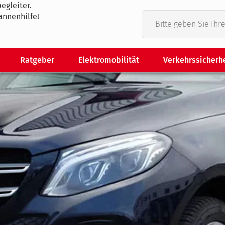
egleiter.
annenhilfe!
Ratgeber
Elektromobilität
Verkehrssicherh