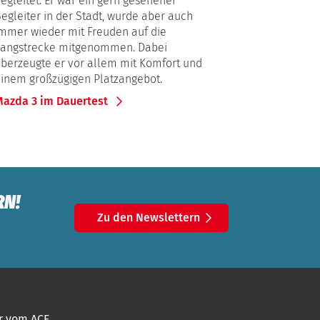
egleitet. Er war ein gern gesehener
egleiter in der Stadt, wurde aber auch
mmer wieder mit Freuden auf die
Langstrecke mitgenommen. Dabei
berzeugte er vor allem mit Komfort und
inem großzügigen Platzangebot.
azda 3 im Dauertest
RN!
Zu den Newslettern
r vom ACE