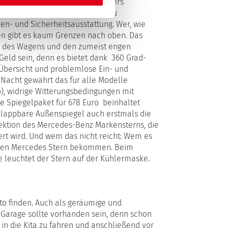
ngeld auf den Tresen des Händlers
 Euro sind für das Basismodell zu
ien- und Sicherheitsausstattung. Wer, wie
 den gibt es kaum Grenzen nach oben. Das
n des Wagens und den zumeist engen
Geld sein, denn es bietet dank 360 Grad-
Übersicht und problemlose Ein- und
Nacht gewährt das für alle Modelle
ro), widrige Witterungsbedingungen mit
le Spiegelpaket für 678 Euro beinhaltet
klappbare Außenspiegel auch erstmals die
ektion des Mercedes-Benz Markensterns, die
rt wird. Und wem das nicht reicht: Wem es
hteten Mercedes Stern bekommen. Beim
 leuchtet der Stern auf der Kühlermaske.
to finden. Auch als geräumige und
e Garage sollte vorhanden sein, denn schon
in die Kita zu fahren und anschließend vor