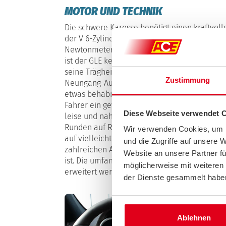
MOTOR UND TECHNIK
Die schwere Karosse benötigt einen kraftvolle
der V 6-Zylinder Dieselmotor mit 258 Pferd
Newtonmetern schon bei 1600 Motorumdrehu
ist der GLE kein Freund des schnellen Galo
seine Trägheit einen Moment lang überwinden
Zustimmung
Neungang-Automatik nichts ändern. Auch bei 
etwas behäbig dem eingeschlagenen Lenkwin
Fahrer ein gewichtiges Schieben. Dafür arbei
Diese Webseite verwendet 
leise und nahezu vibrationsfrei. Die Klientel
Runden auf Rennstrecken, vielmehr sind sie
Wir verwenden Cookies, um I
auf vielleicht nicht immer ebenen Terrain. Da
und die Zugriffe auf unsere 
zahlreichen Assistenzsystemen mit denen de
Website an unsere Partner fü
ist. Die umfangreiche Ausstattung kann übri
möglicherweise mit weiteren
erweitert werden – interessant gerade für Nu
der Dienste gesammelt habe
Ablehnen