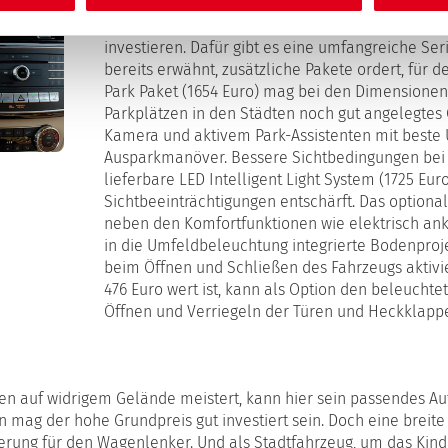
müssen schon 121 Fünfhunderter und etwas Klei
geblättert werden. In Zahlen ausgedrückt: 61.047
investieren. Dafür gibt es eine umfangreiche Ser
bereits erwähnt, zusätzliche Pakete ordert, für
Park Paket (1654 Euro) mag bei den Dimensione
Parkplätzen in den Städten noch gut angelegtes 
Kamera und aktivem Park-Assistenten mit beste 
Ausparkmanöver. Bessere Sichtbedingungen bei 
lieferbare LED Intelligent Light System (1725 Eu
Sichtbeeinträchtigungen entschärft. Das optiona
neben den Komfortfunktionen wie elektrisch an
in die Umfeldbeleuchtung integrierte Bodenproj
beim Öffnen und Schließen des Fahrzeugs aktivie
476 Euro wert ist, kann als Option den beleuc
Öffnen und Verriegeln der Türen und Heckklappe
nen auf widrigem Gelände meistert, kann hier sein passendes Au
n mag der hohe Grundpreis gut investiert sein. Doch eine breit
erung für den Wagenlenker. Und als Stadtfahrzeug, um das Kind 