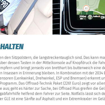
HALTEN
en den Sitzpolstern, die langstreckentauglich sind. Das kann m
ber dessen Tasten in der Mittelkonsole auf Knopfdruck die Fahr
mpfern und bringt jenseits von bretthart bis butterweich eine 
 Insassen in Erinnerung bleiben. In Kombination mit der 2034 E
ensoren (Lenkwinkel, Drehwinkel, ESP und Bremsen) erkennt un
h Programm. Das Offroad-Technik Paket (2261 Euro) zeigt vor alle
de aus; geht es härter zur Sache, bei Offroad Plus greifen die 
rgabfahrhilfe helfend dem Fahrer zur Seite. Notfalls lässt sic
er GLE ist eine Sänfte auf Asphalt und ein Extremkraxler im Gel