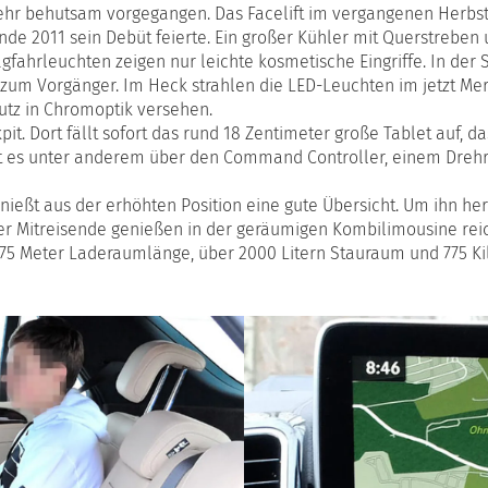
ehr behutsam vorgegangen. Das Facelift im vergangenen Herbst,
Ende 2011 sein Debüt feierte. Ein großer Kühler mit Querstrebe
hrleuchten zeigen nur leichte kosmetische Eingriffe. In der Se
 zum Vorgänger. Im Heck strahlen die LED-Leuchten im jetzt Me
utz in Chromoptik versehen.
pit. Dort fällt sofort das rund 18 Zentimeter große Tablet auf, 
 ist es unter anderem über den Command Controller, einem Dr
enießt aus der erhöhten Position eine gute Übersicht. Um ihn h
r Mitreisende genießen in der geräumigen Kombilimousine reich
1,75 Meter Laderaumlänge, über 2000 Litern Stauraum und 775 