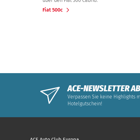
über den Fiat 500 Cabrio.
Fiat 500c
ACE-NEWSLETTER AB
Verpassen Sie keine Highlights m
Hotelgutschein!
ACE Auto Club Europa