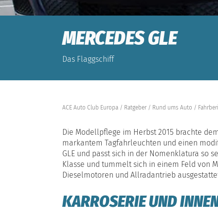
MERCEDES GLE
Das Flaggschiff
ACE Auto Club Europa
Ratgeber
Rund ums Auto
Fahrber
Die Modellpflege im Herbst 2015 brachte dem
markantem Tagfahrleuchten und einen modifi
GLE und passt sich in der Nomenklatura so se
Klasse und tummelt sich in einem Feld von M
Dieselmotoren und Allradantrieb ausgestattet
KARROSERIE UND INNE