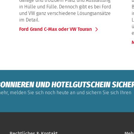
Garage und trotzdem Platz und Ausstattung
b
in Hülle und Fülle. Dennoch gibt es bei Ford
B
und VW ganz verschiedene Lösungsansätze
i
im Detail.
ü
Ford Grand C-Max oder VW Touran
e
M
ONNIEREN UND HOTELGUTSCHEIN SICHE
ehr, melden Sie sich noch heute an und sichern Sie sich Ihren
Rechtliches & Kontakt
Meh