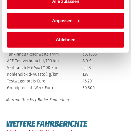
Länge/Breite/Höhe mm
4527/1829/1674
Alle zulassen
Radstand mm
2786
Spurweite v/h mm
1569/1542
Anpassen
Leergewicht/Zuladung kg
1478/697
Anhängelast ung./gebr. kg
730/1800
Dachlast/Stützlast kg
75/80
Ablehnen
Kofferraum (VDA) l
834 bis 1980
Reifendimension
205/60 R 16
Tankinhalt/Reichweite l/km
58/1036
ACE-Testverbrauch l/100 km
8,0 S
Verbrauch EG-Mix l/100 km
5,6 S
Kohlendioxid-Ausstoß g/km
129
Testwagenpreis Euro
46.201
Grundpreis ab Werk Euro
30.800
Martina Glücks | Bilder Emmerling
WEITERE FAHRBERICHTE