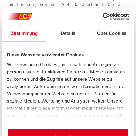
nicht unbedingt sein muss. Vieles lässt sich auch über den
Touchscreen steuern, während der Fahrt ist das aber nur
bedingt empfehlenswert, da schon ziemlich genau gezielt
und dabei relativ lang auf den Bildschirm geschaut werden
muss.
Zustimmung
Details
Über Cookies
Fazit:
Kein Wunder, dass der Touran die Zulassungsstatistik
bei den Kompaktvans anführt. Das Konzept ist durchdacht
und stimmig. Für Familien, die Wert auf viel Platz und eine
große Variabilität legen, ist der Volkswagen ein idealer
Diese Webseite verwendet Cookies
Begleiter.
Wir verwenden Cookies, um Inhalte und Anzeigen zu
TECHNISCHE DATEN
personalisieren, Funktionen für soziale Medien anbieten
zu können und die Zugriffe auf unsere Website zu
VW Touran 1.4 TSI
analysieren. Außerdem geben wir Informationen zu Ihrer
Hubraum cm3
1395
Verwendung unserer Website an unsere Partner für
Zylinder/Schadstoffklasse
4/Euro 6
soziale Medien, Werbung und Analysen weiter. Unsere
Leistung kW(PS)/min-1
110(150)/5-6000
Partner führen diese Informationen möglicherweise mit
max. Drehmoment Nm/min-1
250/1500-3500
weiteren Daten zusammen, die Sie ihnen bereitgestellt
max. Geschwindigkeit km/h
209
0 bis 100 km/h s
8,9
haben oder die sie im Rahmen Ihrer Nutzung der Dienste
Karosserie
Van
gesammelt haben.