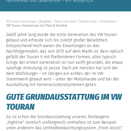
Familienvan und Lademeister - ein Testbericht
ACE Auto Club Europa
Ratgeber
Rund ums Auto
Fahrberichte
Verbrenner
VW Touran: Familienvan mit Platz & Komfort
Zwölf Jahre lang wurde die erste Generation des VW Touran
gebaut und erfreute sich bis zuletzt großer Beliebtheit.
Entsprechend hoch waren die Erwartungen an das
Nachfolgemodell, das seit 2015 auf dem Markt ist. Rein optisch
gefällt der Touran II mit fließenderen Formen, alles typisch
Eckige der ersten Generation ist nun sanft gerundet, die etwas
spießige Anmutung ist passé. Doch am meisten hat sich bei
dem Wolfsburger – im Übrigen ein echter, der im VW-
Stammwerk gebaut wird – unter der Motorhaube und bei der
Ausstattung mit Fahrerassistenzsystemen getan.
GUTE GRUNDAUSSTATTUNG IM VW
TOURAN
So ist schon die Grundausstattung unseres Testwagens
„Highline“ ziemlich umfangreich, enthalten ist zum Beispiel
unter anderem das Umfeldbeobachtungssystem „Front Assist“