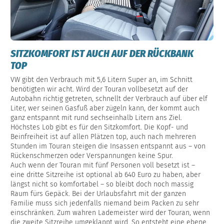
SITZKOMFORT IST AUCH AUF DER RÜCKBANK
TOP
VW gibt den Verbrauch mit 5,6 Litern Super an, im Schnitt
benötigten wir acht. Wird der Touran vollbesetzt auf der
Autobahn richtig getreten, schnellt der Verbrauch auf über elf
Liter, wer seinen Gasfuß aber zügeln kann, der kommt auch
ganz entspannt mit rund sechseinhalb Litern ans Ziel.
Höchstes Lob gibt es für den Sitzkomfort. Die Kopf- und
Beinfreiheit ist auf allen Plätzen top, auch nach mehreren
Stunden im Touran steigen die Insassen entspannt aus – von
Rückenschmerzen oder Verspannungen keine Spur.
Auch wenn der Touran mit fünf Personen voll besetzt ist –
eine dritte Sitzreihe ist optional ab 640 Euro zu haben, aber
längst nicht so komfortabel – so bleibt doch noch massig
Raum fürs Gepäck. Bei der Urlaubsfahrt mit der ganzen
Familie muss sich jedenfalls niemand beim Packen zu sehr
einschränken. Zum wahren Lademeister wird der Touran, wenn
die zweite Sitzreihe umgeklappt wird. So entsteht eine ebene