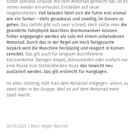
schon zahllose Urlaube mit dem Motorrad gemacht hat, ist es
immer wieder ein erneutes Einstellen auf neue
Gegebenheiten.
Voll beladen fährt sich die Fuhre erst einmal
wie ein Tanker – stets geradeaus und unwillig, im Kurven zu
gehen.
Das Gefühl gibt sich zwar schnell, doch sollte man
die
geänderte Fahrphysik beachten: Bremsmanöver müssen
früher angegangen werden als solo mit einem unbeladenen
Motorrad. Durch das in der Regel am Heck festgezurrte
Gepäck wird die Maschine hecklastig und reagiert in Kurven
sensibel.
Das gilt auch für langsam durchfahrene
Kreisverkehre. Zwingen Ampel, Zebrastreifen oder einfach nur
eine Pause zum Stehenbleiben muss
das Gewicht neu
austariert werden. Das gilt erstrecht für Hanglagen.
Ist alles stimmig, rollt man dem Reiseziel entgegen –allein, zu
zweit oder in der Gruppe. Weil es auf dem Motorrad mehr
Spaß macht.
30.05.2025 | Marc Roger Reichel