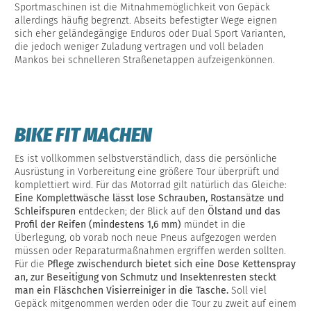
Sportmaschinen ist die Mitnahmemöglichkeit von Gepäck
allerdings häufig begrenzt. Abseits befestigter Wege eignen
sich eher geländegängige Enduros oder Dual Sport Varianten,
die jedoch weniger Zuladung vertragen und voll beladen
Mankos bei schnelleren Straßenetappen aufzeigenkönnen.
BIKE FIT MACHEN
Es ist vollkommen selbstverständlich, dass die persönliche
Ausrüstung in Vorbereitung eine größere Tour überprüft und
komplettiert wird. Für das Motorrad gilt natürlich das Gleiche:
Eine Komplettwäsche lässt lose Schrauben, Rostansätze und
Schleifspuren
entdecken; der Blick auf den
Ölstand und das
Profil der Reifen (mindestens 1,6 mm)
mündet in die
Überlegung, ob vorab noch neue Pneus aufgezogen werden
müssen oder Reparaturmaßnahmen ergriffen werden sollten.
Für die
Pflege zwischendurch bietet sich eine Dose Kettenspray
an, zur Beseitigung von Schmutz und Insektenresten steckt
man ein Fläschchen Visierreiniger in die Tasche.
Soll viel
Gepäck mitgenommen werden oder die Tour zu zweit auf einem