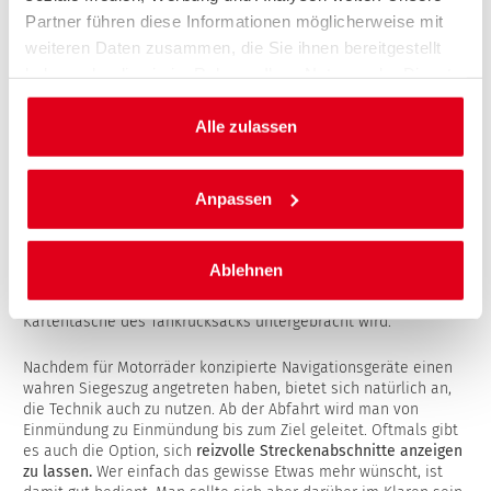
Partner führen diese Informationen möglicherweise mit
weiteren Daten zusammen, die Sie ihnen bereitgestellt
haben oder die sie im Rahmen Ihrer Nutzung der Dienste
DIE KARTE IST NOCH AKTUELL:
gesammelt haben.
Alle zulassen
Aller elektronischer Hilfsmittel zum Trotz: Die gute alte
Straßenkarte hat noch längst nicht ausgedient. Kein anderes
Medium bietet die
Kombination aus Gesamtüberblick und
eingezeichneten Nebenstrecken.
Eine tourentauglich Karte
Anpassen
sollte mindestens den Maßstab
1:500.000, besser noch
1:300.000
aufweisen. Fahrradkarten dagegen sind zu
kleinräumig angelegt. Aus der ausgearbeiteten Strecke
Ablehnen
entsteht ein Roadbook mit den wichtigsten
Streckeninformationen , dass zum Not auch in der
Kartentasche des Tankrucksacks untergebracht wird.
Nachdem für Motorräder konzipierte Navigationsgeräte einen
wahren Siegeszug angetreten haben, bietet sich natürlich an,
die Technik auch zu nutzen. Ab der Abfahrt wird man von
Einmündung zu Einmündung bis zum Ziel geleitet. Oftmals gibt
es auch die Option, sich
reizvolle Streckenabschnitte anzeigen
zu lassen.
Wer einfach das gewisse Etwas mehr wünscht, ist