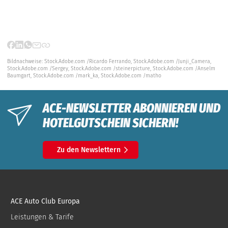
Bildnachweise:
Stock.Adobe.com /Ricardo Ferrando,
Stock.Adobe.com /Junji_Camera,
Stock.Adobe.com /Sergey,
Stock.Adobe.com /steinerpicture,
Stock.Adobe.com /Anselm
Baumgart,
Stock.Adobe.com /mark_ka,
Stock.Adobe.com /matho
ACE-NEWSLETTER ABONNIEREN UND
HOTELGUTSCHEIN SICHERN!
Zu den Newslettern
ACE Auto Club Europa
Leistungen & Tarife