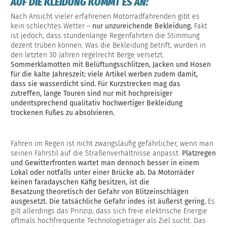
AUF DIE KLEIDUNG KOMMT ES AN:
Nach Ansicht vieler erfahrenen Motorradfahrenden gibt es
kein schlechtes Wetter –
nur unzureichende Bekleidung.
Fakt
ist jedoch, dass stundenlange Regenfahrten die Stimmung
dezent trüben können. Was die Bekleidung betrift, wurden in
den letzten 30 Jahren regelrecht Berge versetzt.
Sommerklamotten mit Belüftungsschlitzen, Jacken und Hosen
für die kalte Jahreszeit: viele Artikel werben zudem damit,
dass sie wasserdicht sind. Für Kurzstrecken mag das
zutreffen, lange Touren sind nur mit hochpreisiger
undentsprechend qualitativ hochwertiger Bekleidung
trockenen Fußes zu absolvieren.
Fahren im Regen ist nicht zwangsläufig gefährlicher, wenn man
seinen Fahrstil auf die Straßenverhältnisse anpasst.
Platzregen
und Gewitterfronten wartet man dennoch besser in einem
Lokal oder notfalls unter einer Brücke ab. Da Motorräder
keinen faradayschen Käfig besitzen, ist die
Besatzung theoretisch der Gefahr von Blitzeinschlägen
ausgesetzt. Die tatsächliche Gefahr indes ist äußerst gering.
Es
gilt allerdings das Prinzip, dass sich freie elektrische Energie
oftmals hochfrequente Technologieträger als Ziel sucht. Das