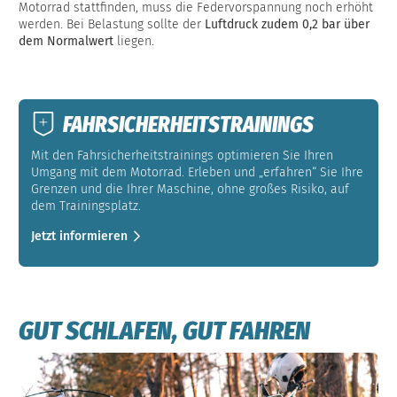
Motorrad stattfinden, muss die Federvorspannung noch erhöht
werden. Bei Belastung sollte der
Luftdruck zudem 0,2 bar über
dem Normalwert
liegen.
FAHRSICHERHEITSTRAININGS
Mit den Fahrsicherheitstrainings optimieren Sie Ihren
Umgang mit dem Motorrad. Erleben und „erfahren“ Sie Ihre
Grenzen und die Ihrer Maschine, ohne großes Risiko, auf
dem Trainingsplatz.
Jetzt informieren
GUT SCHLAFEN, GUT FAHREN