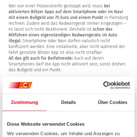
Wer von einer Polizeistreife gestoppt wird, muss
bei
aktivierten Blitzer Apps auf dem Smartphone oder im Navi
mit einem Bußgeld von 75 Euro und einem Punkt
in Flensburg
rechnen. Zudem wird das Radwarngerät immer eingezogen –
es lässt sich nicht deaktiviere. Deshalb ist
schon das
Mitführen eines eigenständigen Radwarngeräts im Auto
illegal.
Smartphone oder Navi dürfen natürlich nicht
konfisziert werden. Eine installierte, aber nicht während der
Fahrt genutzte Blitzer App ist also nicht strafbar.
All das gilt auch für Beifahrende:
Auch auf deren
Smartphones darf die App nicht aktiviert sein, sonst drohen
das Bußgeld und ein Punkt.
RADARWARNER UND BLITZER
APPS: DAS SIND DIE
Zustimmung
Details
Über Cookies
UNTERSCHIEDE
Eigenständige Radarwarngeräte
lassen sich wie ein
Diese Webseite verwendet Cookies
Smartphone im Auto mitnehmen. Alternativ dazu gibt es
auch
in Navis integrierte Radarwarner.
Wir verwenden Cookies, um Inhalte und Anzeigen zu