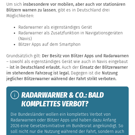
Um sich
insbesondere vor mobilen, aber auch vor stationären
Blitzern warnen zu lassen
, gibt es in Deutschland drei
Möglichkeiten:
Radarwarner als eigenständiges Gerät
Radarwarner als Zusatzfunktion in Navigationsgeräten
(Navis)
Blitzer Apps auf dem Smartphon
Grundsätzlich gilt:
Der Besitz von Blitzer Apps und Radarwarnen
– sowohl als eigenständiges Gerät wie auch in Navis eingebaut
–
ist in Deutschland erlaubt.
Auch der
Einsatz der Blitzerwarner
im stehendem Fahrzeug ist legal.
Dagegen ist die
Nutzung
jeglicher Blitzerwarner während der Fahrt strikt verboten.
RADARWARNER & CO.: BALD
KOMPLETTES VERBOT?
Die Bundesländer wollen ein komplettes Verbot von
Radarwarnen oder Blitzer Apps und haben dazu Anfang
2026 eine Gesetzesinitiative im Bundesrat angekündigt. So
soll nicht nur die Nutzung während der Fahrt, sondern auch