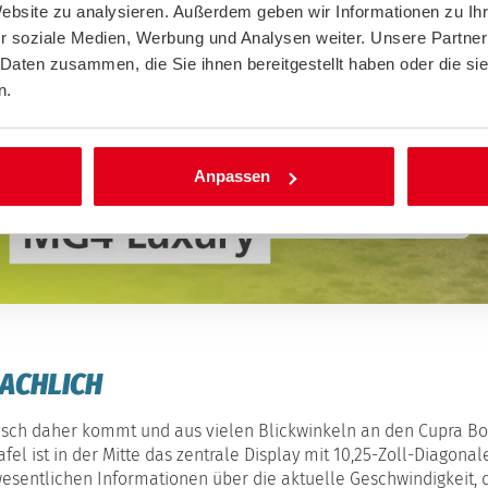
Website zu analysieren. Außerdem geben wir Informationen zu I
Zur Anzeige dieses Videos ist Ihre
r soziale Medien, Werbung und Analysen weiter. Unsere Partner
Zustimmung zur Nutzung externer Inhalte
erforderlich. Mit Ihrer Einwilligung aktivieren
 Daten zusammen, die Sie ihnen bereitgestellt haben oder die s
Sie die Wiedergabe und akzeptieren die
n.
Verwendung unserer Cookies.
Cookies zulassen
Anpassen
ACHLICH
sch daher kommt und aus vielen Blickwinkeln an den Cupra Born
fel ist in der Mitte das zentrale Display mit 10,25-Zoll-Diagonal
 wesentlichen Informationen über die aktuelle Geschwindigkeit,