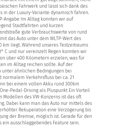
äischen Fahrwerk und lässt sich dank des
s in der Luxury-Variante dynamisch fahren.
-Angabe Im Alltag konnten wir auf
egend Stadtfahrten und kurzen
Landstraße gute Verbrauchswerte von rund
omit das Auto unter dem WLTP-Wert des
00 km liegt. Während unseres Testzeitraums
0° C und nur vereinzelt Regen konnten wir
on über 400 Kilometern erzielen, was für
en im Alltag reichen sollte. Auf der
h unter ähnlichen Bedingungen bei
 normalem Verkehrsfluss bei ca. 21
nn bei einem vollen Akku rund 300km
One-Pedal-Driving als Pluspunkt Ein Vorteil
en Modellen des VW-Konzerns ist das oft
ng. Dabei kann man das Auto nur mittels des
erhöhter Rekuperation eine Verzögerung bis
gung der Bremse, möglich ist. Gerade für den
 ein ausschlaggebendes Feature sein.