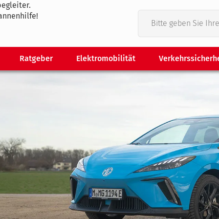
egleiter.
annenhilfe!
Ratgeber
Elektromobilität
Verkehrssicherh