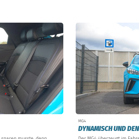
MG4
DYNAMISCH UND DE
G sparen musste, denn
Der MG4 überzeugt im Fahre