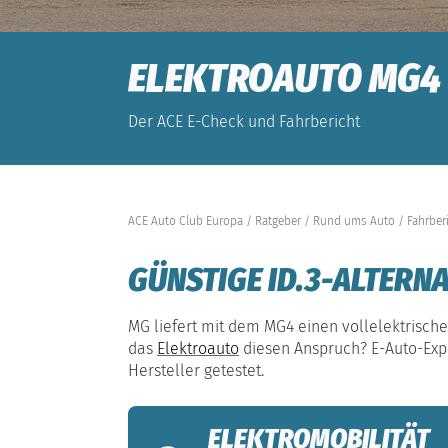
ELEKTROAUTO MG4
Der ACE E-Check und Fahrbericht
ACE Auto Club Europa
Ratgeber
Rund ums Auto
Fahrber
GÜNSTIGE ID.3-ALTERNA
MG liefert mit dem MG4 einen vollelektrisch
das
Elektroauto
diesen Anspruch? E-Auto-Expe
Hersteller getestet.
ELEKTROMOBILITÄT