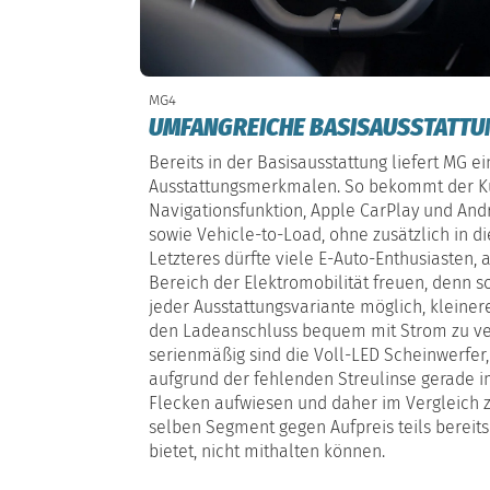
MG4
UMFANGREICHE BASISAUSSTATTU
Bereits in der Basisausstattung liefert MG ei
Ausstattungsmerkmalen. So bekommt der Ku
Navigationsfunktion, Apple CarPlay und An
sowie Vehicle-to-Load, ohne zusätzlich in d
Letzteres dürfte viele E-Auto-Enthusiasten,
Bereich der Elektromobilität freuen, denn so
jeder Ausstattungsvariante möglich, kleine
den Ladeanschluss bequem mit Strom zu ver
serienmäßig sind die Voll-LED Scheinwerfer, 
aufgrund der fehlenden Streulinse gerade i
Flecken aufwiesen und daher im Vergleich z
selben Segment gegen Aufpreis teils bereits
bietet, nicht mithalten können.