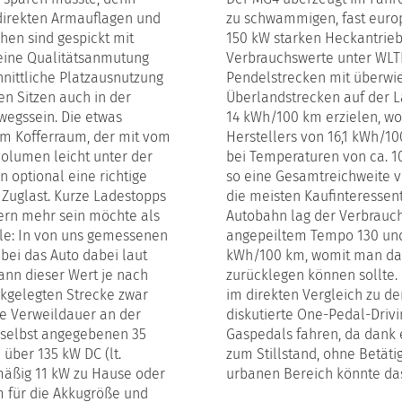
 direkten Armauflagen und
zu schwammigen, fast europ
hen sind gespickt mit
150 kW starken Heckantrieb
meine Qualitätsanmutung
Verbrauchswerte unter WLTP
hnittliche Platzausnutzung
Pendelstrecken mit überwi
n Sitzen auch in der
Überlandstrecken auf der 
wegssein. Die etwas
14 kWh/100 km erzielen, w
 im Kofferraum, der mit vom
Herstellers von 16,1 kWh/1
olumen leicht unter der
bei Temperaturen von ca. 1
n optional eine richtige
so eine Gesamtreichweite v
Zuglast. Kurze Ladestopps
die meisten Kaufinteressent
ern mehr sein möchte als
Autobahn lag der Verbrauc
ule: In von uns gemessenen
angepeiltem Tempo 130 und
obei das Auto dabei laut
kWh/100 km, womit man da
ann dieser Wert je nach
zurücklegen können sollte. 
kgelegten Strecke zwar
im direkten Vergleich zu d
ie Verweildauer an der
diskutierte One-Pedal-Drivi
 selbst angegebenen 35
Gaspedals fahren, da dank 
über 135 kW DC (lt.
zum Stillstand, ohne Betäti
mäßig 11 kW zu Hause oder
urbanen Bereich könnte das
m für die Akkugröße und