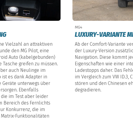
MG4
NG
LUXURY-VARIANTE M
ne Vielzahl an attraktiven
Ab der Comfort-Variante v
nde den MG Pilot, eine
der Luxury-Version zusätzli
droid Auto (kabelgebunden)
Navigation. Diese kommt je
ie Tasche greifen zu müssen.
Eigenschaften wie einer int
 aber auch Neulinge im
Ladestopps daher. Das Fehl
 ist es dank Adapter in
im Vergleich zum VW ID.3,
re Geräte unterwegs über
stören und den Chinesen e
sorgen. Ebenfalls
degradieren.
die im Test aber leider
m Bereich des Fernlichts
ur Konkurrenz, die im
 Matrix-Funktionalitäten