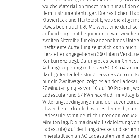
weiche Materialien findet man nur auf den
dem Instrumententräger. Die restlichen Fläc
Klavierlack und Hartplastik, was die allge
etwas beeinträchtigt. MG weist eine durchsc
auf und sorgt mit bequemen, etwas weichere
zweiten Sitzreihe für ein angenehmes Unter
ineffiziente Aufteilung zeigt sich dann auch
Hersteller angegebenen 360 Litern Verstauv
Konkurrenz liegt. Dafür gibt es beim Chinese
Anhängekupplung mit bis zu 500 Kilogramm 
dank guter Ladeleistung Dass das Auto im K
nur ein Zweitwagen, zeigt es an der Ladesä
27 Minuten ging es von 10 auf 80 Prozent, w
Ladesäule rund 57 kWh nachlud. Im Alltag k
Witterungsbedingungen und der zuvor zurüc
abweichen. Erfreulich war es dennoch, da d
Ladesäule somit deutlich unter den von MG
Minuten lag. Die maximale Ladeleistung von 
Ladesäule) auf der Langstrecke und serien
innerstädtisch an AC-Ladesäulen sind zude