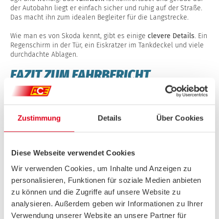
der Autobahn liegt er einfach sicher und ruhig auf der Straße.
Das macht ihn zum idealen Begleiter für die Langstrecke.
Wie man es von Skoda kennt, gibt es einige
clevere Details
. Ein
Regenschirm in der Tür, ein Eiskratzer im Tankdeckel und viele
durchdachte Ablagen.
FAZIT ZUM FAHRBERICHT
Die Technik zeigt leichte Schwächen, Verbrauch, Komfort und
Fahrgefühl sind dafür sehr gut. All das hat aber auch seinen
Preis
. Der Superb Combi startet in der beliebten Diesel-
Zustimmung
Details
Über Cookies
Motorisierung bei 46.200 Euro, ist dann allerdings nicht gerade
üppig ausgestattet. Mit
sinnvoller Ausstattung
landet der
Superb bei über 50.000 Euro.
Diese Webseite verwendet Cookies
Kategorie
Daten
Wir verwenden Cookies, um Inhalte und Anzeigen zu
Länge
4,902 m
personalisieren, Funktionen für soziale Medien anbieten
zu können und die Zugriffe auf unsere Website zu
Breite
2,090 m
analysieren. Außerdem geben wir Informationen zu Ihrer
Höhe
1,482 m
Verwendung unserer Website an unsere Partner für