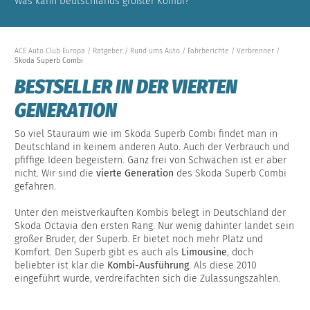
Was kann Deutschlands größter Kombi?
ACE Auto Club Europa
Ratgeber
Rund ums Auto
Fahrberichte
Verbrenner
Skoda Superb Combi
BESTSELLER IN DER VIERTEN
GENERATION
So viel Stauraum wie im Skoda Superb Combi findet man in
Deutschland in keinem anderen Auto. Auch der Verbrauch und
pfiffige Ideen begeistern. Ganz frei von Schwächen ist er aber
nicht. Wir sind die
vierte Generation
des Skoda Superb Combi
gefahren.
Unter den meistverkauften Kombis belegt in Deutschland der
Skoda Octavia den ersten Rang. Nur wenig dahinter landet sein
großer Bruder, der Superb. Er bietet noch mehr Platz und
Komfort. Den Superb gibt es auch als
Limousine
, doch
beliebter ist klar die
Kombi-Ausführung
. Als diese 2010
eingeführt wurde, verdreifachten sich die Zulassungszahlen.